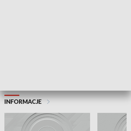
Odc. 6
Odc. 5
Czy wiesz, że Kraków inwestuje w edukację i
Czy wiesz, jak Kr
rozwój młodych?
mieszkańców?
INFORMACJE