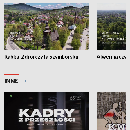
Rabka-Zdrój czyta Szymborską
Alwernia czy
INNE