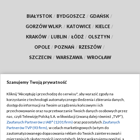
BIAŁYSTOK
/
BYDGOSZCZ
/
GDAŃSK
/
GORZÓW WLKP.
/
KATOWICE
/
KIELCE
/
KRAKÓW
/
LUBLIN
/
ŁÓDŹ
/
OLSZTYN
/
OPOLE
/
POZNAŃ
/
RZESZÓW
/
SZCZECIN
/
WARSZAWA
/
WROCŁAW
Szanujemy Twoją prywatność
Dołącz do nas:
Kliknij "Akceptuję i przechodzę do serwisu", aby wyrazić zgody na
korzystanie z technologii automatycznego śledzenia i zbierania danych,
TVP
dostęp do informacji na Twoim urządzeniu końcowym i ich
Abonament TVP
przechowywanie oraz na przetwarzanie Twoich danych osobowych przez
Regulamin TVP
nas, czyli Telewizję Polską S.A. w likwidacji (zwaną dalej również „TVP”),
Emisja w TVP
Zaufanych Partnerów z IAB* (1201 firm)
oraz pozostałych
Zaufanych
Polityka prywatności
Partnerów TVP (93 firm)
, w celach marketingowych (w tym do
Centrum informacji TVP
Moje zgody
zautomatyzowanego dopasowania reklam do Twoich zainteresowań i
mierzenia ich skuteczności) i pozostałych, które wskazujemy poniżej, a