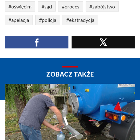
#oświęcim
#sąd
#proces
#zabójstwo
#apelacja
#policja
#ekstradycja
ZOBACZ TAKŻE