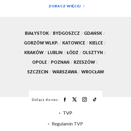
ZOBACZ WIĘCEJ
BIAŁYSTOK
/
BYDGOSZCZ
/
GDAŃSK
/
GORZÓW WLKP.
/
KATOWICE
/
KIELCE
/
KRAKÓW
/
LUBLIN
/
ŁÓDŹ
/
OLSZTYN
/
OPOLE
/
POZNAŃ
/
RZESZÓW
/
SZCZECIN
/
WARSZAWA
/
WROCŁAW
Dołącz do nas:
TVP
Abonament TVP
Regulamin TVP