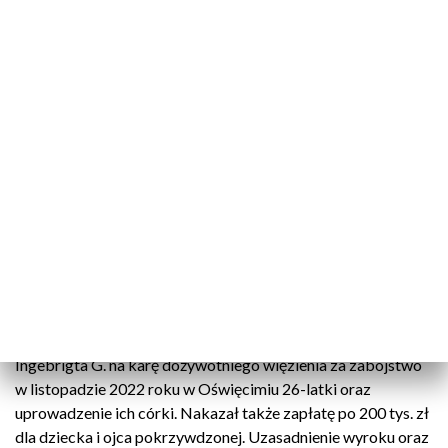
dożywocie.
Apelacja obrońcy i wnioski dowodowe
Obrońca Ingebrigta G. zarzucił krakowskiemu sądowi
okręgowemu błędy w ustaleniach faktycznych i ocenie
dowodów. Zaskarżył także wymiar kary. Wniósł o
uniewinnienie od zarzutu uprowadzenia dziecka, a w części
dotyczącej zabójstwa o uchylenie wyroku i ponowne
rozpatrzenie sprawy. Zawnioskował również o
przeprowadzenie dodatkowych dowodów.
Wyrok pierwszej instancji
Krakowski sąd okręgowy w kwietniu 2025 roku skazał
Ingebrigta G. na karę dożywotniego więzienia za zabójstwo
w listopadzie 2022 roku w Oświęcimiu 26-latki oraz
uprowadzenie ich córki. Nakazał także zapłatę po 200 tys. zł
dla dziecka i ojca pokrzywdzonej. Uzasadnienie wyroku oraz