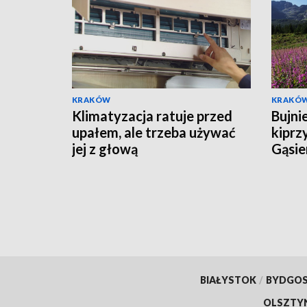
KRAKÓW
KRAKÓ
Klimatyzacja ratuje przed
Bujni
upałem, ale trzeba używać
kiprz
jej z głową
Gąsie
tłumy
BIAŁYSTOK
/
BYDGO
OLSZTY