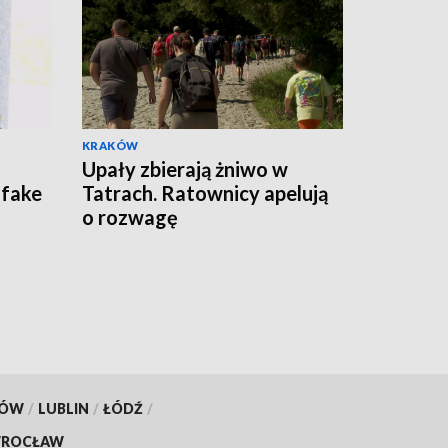
KRAKÓW
Upały zbierają żniwo w
 fake
Tatrach. Ratownicy apelują
o rozwagę
KÓW
/
LUBLIN
/
ŁÓDŹ
/
ROCŁAW