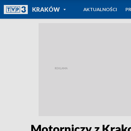
POWRÓT DO
KRAKÓW
AKTUALNOŚCI
P
TVP REGIONY
Motorniczy z Krako