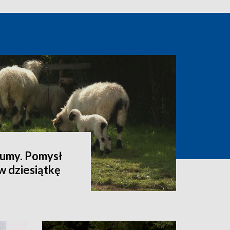
łumy. Pomysł
w dziesiątkę