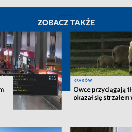
ZOBACZ TAKŻE
KRAKÓW
am
Owce przyciągają t
okazał się strzałem 