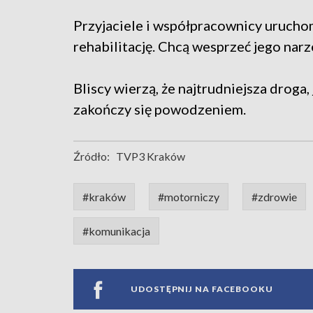
Przyjaciele i współpracownicy uruchom
rehabilitację. Chcą wesprzeć jego narz
Bliscy wierzą, że najtrudniejsza droga,
zakończy się powodzeniem.
Źródło:
TVP3 Kraków
#kraków
#motorniczy
#zdrowie
#komunikacja
UDOSTĘPNIJ NA FACEBOOKU