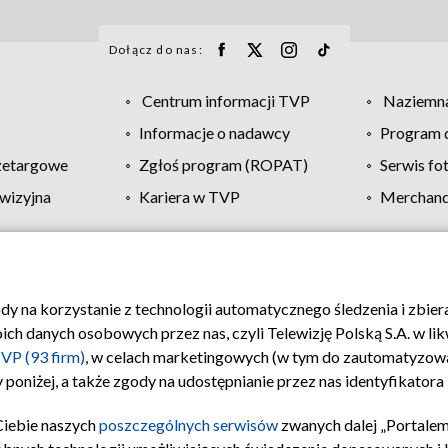
Dołącz do nas:
Centrum informacji TVP
Naziemna
Informacje o nadawcy
Program d
zetargowe
Zgłoś program (ROPAT)
Serwis fo
wizyjna
Kariera w TVP
Merchandi
Polityka prywatności
Moje zgody
Pomoc
Biuro re
ody na korzystanie z technologii automatycznego śledzenia i zbie
 danych osobowych przez nas, czyli Telewizję Polską S.A. w likw
VP (93 firm)
, w celach marketingowych (w tym do zautomatyzow
 poniżej, a także zgody na udostępnianie przez nas identyfikator
Ciebie naszych
poszczególnych serwisów
zwanych dalej „Portalem