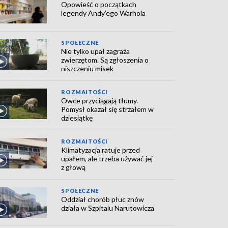
Opowieść o początkach
legendy Andy’ego Warhola
SPOŁECZNE
Nie tylko upał zagraża
zwierzętom. Są zgłoszenia o
niszczeniu misek
ROZMAITOŚCI
Owce przyciągają tłumy.
Pomysł okazał się strzałem w
dziesiątkę
ROZMAITOŚCI
Klimatyzacja ratuje przed
upałem, ale trzeba używać jej
z głową
SPOŁECZNE
Oddział chorób płuc znów
działa w Szpitalu Narutowicza