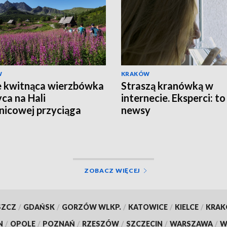
W
KRAKÓW
e kwitnąca wierzbówka
Straszą kranówką w
yca na Hali
internecie. Eksperci: to
nicowej przyciąga
newsy
 turystów
ZOBACZ WIĘCEJ
SZCZ
/
GDAŃSK
/
GORZÓW WLKP.
/
KATOWICE
/
KIELCE
/
KRA
N
/
OPOLE
/
POZNAŃ
/
RZESZÓW
/
SZCZECIN
/
WARSZAWA
/
W