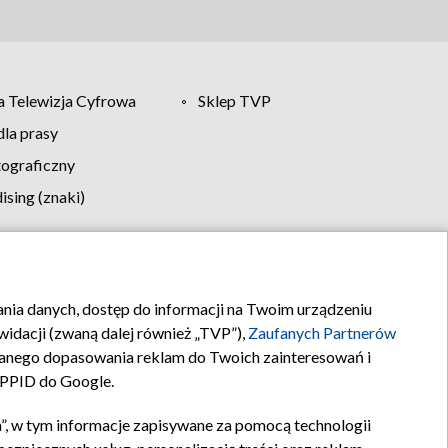
 Telewizja Cyfrowa
Sklep TVP
la prasy
tograficzny
sing (znaki)
klamy
Kontakt
rania danych, dostęp do informacji na Twoim urządzeniu
idacji (zwaną dalej również „TVP”),
Zaufanych Partnerów
anego dopasowania reklam do Twoich zainteresowań i
a PPID do Google.
”, w tym informacje zapisywane za pomocą technologii