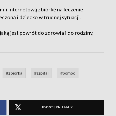
ili internetową zbiórkę na leczenie i
eczoną i dziecko w trudnej sytuacji.
 jaką jest powrót do zdrowia i do rodziny,
#zbiórka
#szpital
#pomoc
UDOSTĘPNIJ NA X