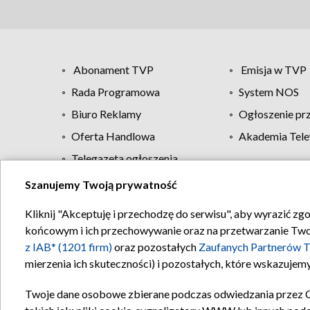
Abonament TVP
Emisja w TVP
Rada Programowa
System NOS
Biuro Reklamy
Ogłoszenie pr
Oferta Handlowa
Akademia Tele
Telegazeta ogłoszenia
Szanujemy Twoją prywatność
Regulamin TVP
Kliknij "Akceptuję i przechodzę do serwisu", aby wyrazić zg
końcowym i ich przechowywanie oraz na przetwarzanie Twoich
z IAB* (1201 firm)
oraz pozostałych
Zaufanych Partnerów T
mierzenia ich skuteczności) i pozostałych, które wskazujemy
Twoje dane osobowe zbierane podczas odwiedzania przez 