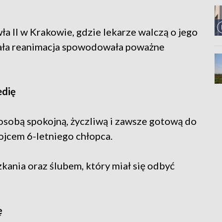
a II w Krakowie, gdzie lekarze walczą o jego
trwała reanimacja spowodowała poważne
edię
osobą spokojną, życzliwą i zawsze gotową do
ojcem 6-letniego chłopca.
ania oraz ślubem, który miał się odbyć
ę