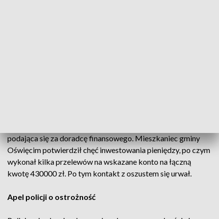
Fałszywa platforma inwestycyjna
Policjanci zostali powiadomieni przez mieszkańca gminy
Oświęcim o oszustwie. Z relacji poszkodowanego wynikało,
że 2 tygodnie wcześniej, przeglądając komentarze w mediach
społecznościowych jednego z programów telewizyjnych,
znalazł link do platformy inwestycyjnej.
Mężczyzna kliknął w link, a następnie wpisał dane
kontaktowe. Po kilku godzinach zadzwoniła do niego osoba
podająca się za doradcę finansowego. Mieszkaniec gminy
Oświęcim potwierdził chęć inwestowania pieniędzy, po czym
wykonał kilka przelewów na wskazane konto na łączną
kwotę 430000 zł. Po tym kontakt z oszustem się urwał.
Apel policji o ostrożność