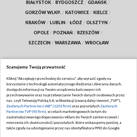
BIAŁYSTOK
/
BYDGOSZCZ
/
GDAŃSK
/
GORZÓW WLKP.
/
KATOWICE
/
KIELCE
/
KRAKÓW
/
LUBLIN
/
ŁÓDŹ
/
OLSZTYN
/
OPOLE
/
POZNAŃ
/
RZESZÓW
/
SZCZECIN
/
WARSZAWA
/
WROCŁAW
Szanujemy Twoją prywatność
Dołącz do nas:
Kliknij "Akceptuję i przechodzę do serwisu", aby wyrazić zgody na
korzystanie z technologii automatycznego śledzenia i zbierania danych,
TVP
dostęp do informacji na Twoim urządzeniu końcowym i ich
Abonament TVP
przechowywanie oraz na przetwarzanie Twoich danych osobowych przez
Regulamin TVP
nas, czyli Telewizję Polską S.A. w likwidacji (zwaną dalej również „TVP”),
Emisja w TVP
Polityka prywatności
Zaufanych Partnerów z IAB* (1201 firm)
oraz pozostałych
Zaufanych
Partnerów TVP (93 firm)
, w celach marketingowych (w tym do
Centrum informacji TVP
Moje zgody
zautomatyzowanego dopasowania reklam do Twoich zainteresowań i
mierzenia ich skuteczności) i pozostałych, które wskazujemy poniżej, a
Naziemna Telewizja Cyfrowa
Pomoc
także zgody na udostępnianie przez nas identyfikatora PPID do Google.
Sklep TVP
Biuro reklamy