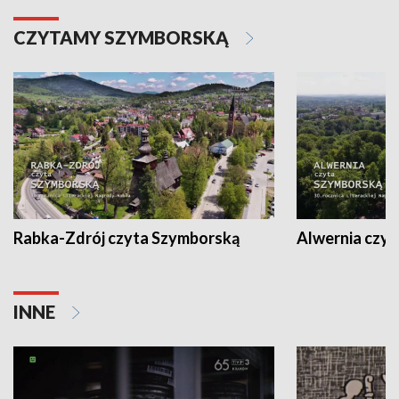
CZYTAMY SZYMBORSKĄ
Rabka-Zdrój czyta Szymborską
Alwernia czy
INNE