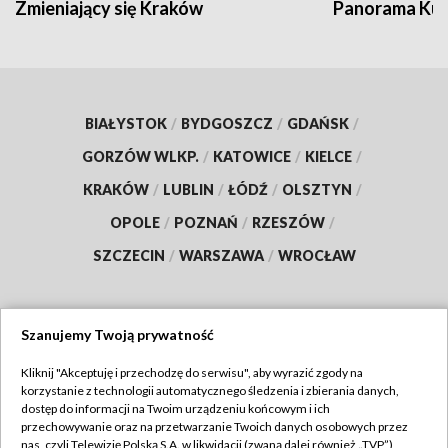
Zmieniający się Kraków
Panorama Kul
BIAŁYSTOK
/
BYDGOSZCZ
/
GDAŃSK
/
GORZÓW WLKP.
/
KATOWICE
/
KIELCE
/
KRAKÓW
/
LUBLIN
/
ŁÓDŹ
/
OLSZTYN
/
OPOLE
/
POZNAŃ
/
RZESZÓW
/
SZCZECIN
/
WARSZAWA
/
WROCŁAW
Szanujemy Twoją prywatność
Dołącz do nas:
Kliknij "Akceptuję i przechodzę do serwisu", aby wyrazić zgody na
korzystanie z technologii automatycznego śledzenia i zbierania danych,
TVP
dostęp do informacji na Twoim urządzeniu końcowym i ich
Abonament TVP
przechowywanie oraz na przetwarzanie Twoich danych osobowych przez
Regulamin TVP
nas, czyli Telewizję Polską S.A. w likwidacji (zwaną dalej również „TVP”),