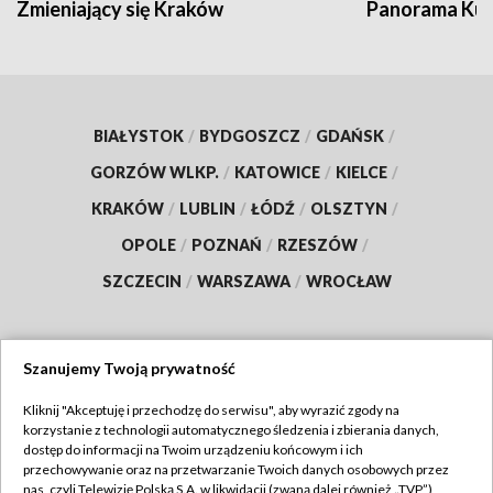
Zmieniający się Kraków
Panorama Kul
BIAŁYSTOK
/
BYDGOSZCZ
/
GDAŃSK
/
GORZÓW WLKP.
/
KATOWICE
/
KIELCE
/
KRAKÓW
/
LUBLIN
/
ŁÓDŹ
/
OLSZTYN
/
OPOLE
/
POZNAŃ
/
RZESZÓW
/
SZCZECIN
/
WARSZAWA
/
WROCŁAW
Szanujemy Twoją prywatność
Dołącz do nas:
Kliknij "Akceptuję i przechodzę do serwisu", aby wyrazić zgody na
korzystanie z technologii automatycznego śledzenia i zbierania danych,
TVP
dostęp do informacji na Twoim urządzeniu końcowym i ich
Abonament TVP
przechowywanie oraz na przetwarzanie Twoich danych osobowych przez
Regulamin TVP
nas, czyli Telewizję Polską S.A. w likwidacji (zwaną dalej również „TVP”),