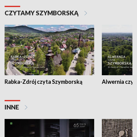
CZYTAMY SZYMBORSKĄ
Rabka-Zdrój czyta Szymborską
Alwernia czy
INNE