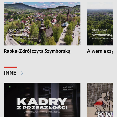
Rabka-Zdrój czyta Szymborską
Alwernia czy
INNE