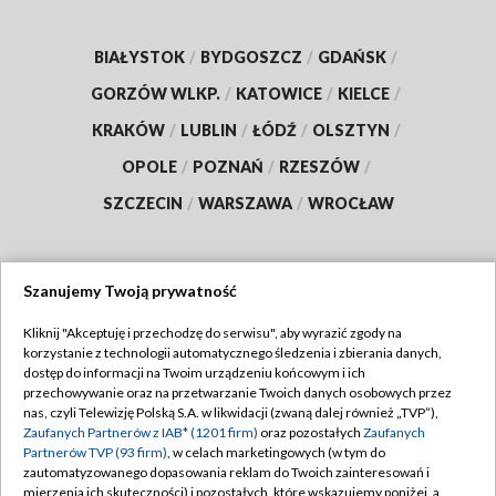
BIAŁYSTOK
/
BYDGOSZCZ
/
GDAŃSK
/
GORZÓW WLKP.
/
KATOWICE
/
KIELCE
/
KRAKÓW
/
LUBLIN
/
ŁÓDŹ
/
OLSZTYN
/
OPOLE
/
POZNAŃ
/
RZESZÓW
/
SZCZECIN
/
WARSZAWA
/
WROCŁAW
Szanujemy Twoją prywatność
Dołącz do nas:
Kliknij "Akceptuję i przechodzę do serwisu", aby wyrazić zgody na
korzystanie z technologii automatycznego śledzenia i zbierania danych,
TVP
dostęp do informacji na Twoim urządzeniu końcowym i ich
Abonament TVP
przechowywanie oraz na przetwarzanie Twoich danych osobowych przez
Regulamin TVP
nas, czyli Telewizję Polską S.A. w likwidacji (zwaną dalej również „TVP”),
Emisja w TVP
Zaufanych Partnerów z IAB* (1201 firm)
oraz pozostałych
Zaufanych
Polityka prywatności
Partnerów TVP (93 firm)
, w celach marketingowych (w tym do
Centrum informacji TVP
Moje zgody
zautomatyzowanego dopasowania reklam do Twoich zainteresowań i
mierzenia ich skuteczności) i pozostałych, które wskazujemy poniżej, a