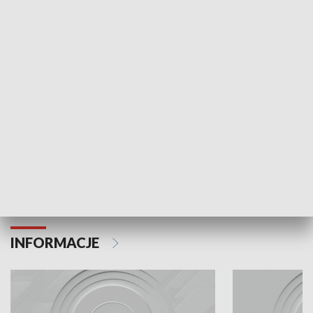
Odc. 6
Odc. 5
Czy wiesz, że Kraków inwestuje w edukację i
Czy wiesz, jak Kr
rozwój młodych?
mieszkańców?
INFORMACJE