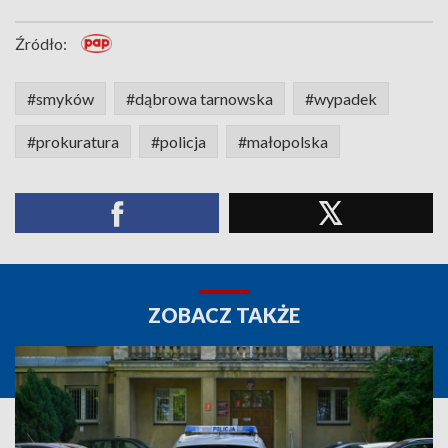
Źródło:
#smyków
#dąbrowa tarnowska
#wypadek
#prokuratura
#policja
#małopolska
ZOBACZ TAKŻE