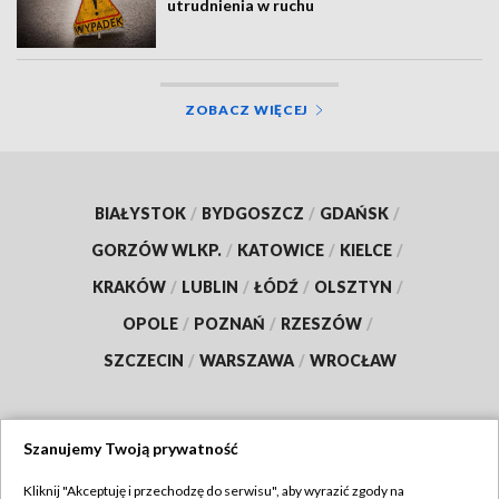
utrudnienia w ruchu
ZOBACZ WIĘCEJ
BIAŁYSTOK
/
BYDGOSZCZ
/
GDAŃSK
/
GORZÓW WLKP.
/
KATOWICE
/
KIELCE
/
KRAKÓW
/
LUBLIN
/
ŁÓDŹ
/
OLSZTYN
/
OPOLE
/
POZNAŃ
/
RZESZÓW
/
SZCZECIN
/
WARSZAWA
/
WROCŁAW
Szanujemy Twoją prywatność
Dołącz do nas:
Kliknij "Akceptuję i przechodzę do serwisu", aby wyrazić zgody na