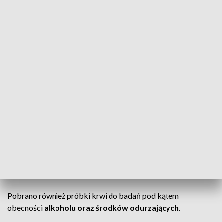
i uderzył w pojazd ciężarowy stojący poza jezdnią.
Uderzenie w zaparkowany pojazd
Ciągnik siodłowy z naczepą, w który uderzył osobowy
samochód, był
zaparkowany na pasie zieleni
. Siła
zderzenia była tak duża, że wszyscy podróżujący fiatem
ponieśli śmierć na miejscu.
Sekcja zwłok i badania
Wstępne wyniki sekcji zwłok wskazują, że przyczyną śmierci
były
rozległe obrażenia wielonarządowe
,
charakterystyczne dla ofiar poważnych wypadków
drogowych.
Pobrano również próbki krwi do badań pod kątem
obecności
alkoholu oraz środków odurzających
.