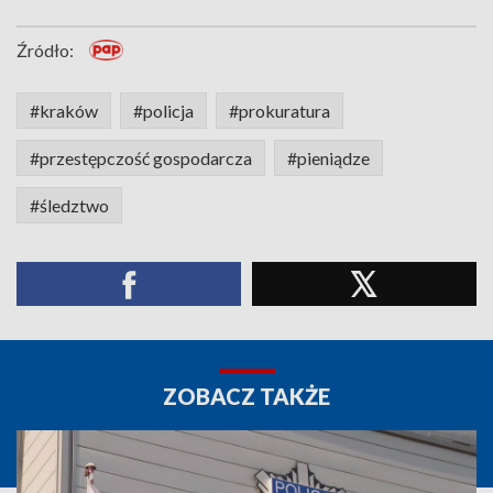
Źródło:
#kraków
#policja
#prokuratura
#przestępczość gospodarcza
#pieniądze
#śledztwo
ZOBACZ TAKŻE