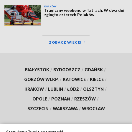
KRAKÓW
Tragiczny weekend w Tatrach. W dwa dni
zginęło czterech Polaków
ZOBACZ WIĘCEJ
BIAŁYSTOK
/
BYDGOSZCZ
/
GDAŃSK
/
GORZÓW WLKP.
/
KATOWICE
/
KIELCE
/
KRAKÓW
/
LUBLIN
/
ŁÓDŹ
/
OLSZTYN
/
OPOLE
/
POZNAŃ
/
RZESZÓW
/
SZCZECIN
/
WARSZAWA
/
WROCŁAW
Szanujemy Twoją prywatność