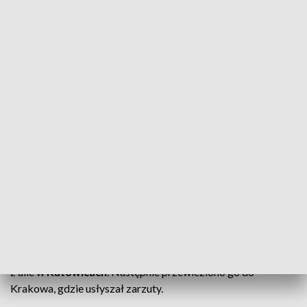
Wojewódzkiej Policji w Krakowie pod nadzorem
Prokuratury Regionalnej w Krakowie
.
Zarzuty i areszt
Prokurator przedstawił mężczyźnie zarzuty
przekroczenia
uprawnień w celu osiągnięcia korzyści majątkowej
oraz
przywłaszczenia mienia o znacznej wartości
.
Za te przestępstwa grozi mu do
10 lat pozbawienia
wolności
. Sąd zdecydował o jego
tymczasowym
aresztowaniu na trzy miesiące
.
Zatrzymanie w Katowicach
Były zarządca został zatrzymany przez policjantów na jednej
z ulic w
Katowicach
. Następnie przewieziono go do
Krakowa, gdzie usłyszał zarzuty.