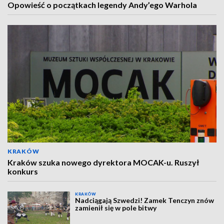
Opowieść o początkach legendy Andy’ego Warhola
KRAKÓW
Kraków szuka nowego dyrektora MOCAK-u. Ruszył
konkurs
KRAKÓW
Nadciągają Szwedzi! Zamek Tenczyn znów
zamienił się w pole bitwy