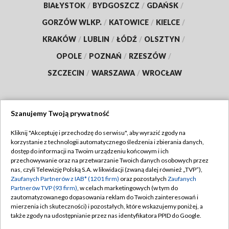
BIAŁYSTOK
/
BYDGOSZCZ
/
GDAŃSK
/
GORZÓW WLKP.
/
KATOWICE
/
KIELCE
/
KRAKÓW
/
LUBLIN
/
ŁÓDŹ
/
OLSZTYN
/
OPOLE
/
POZNAŃ
/
RZESZÓW
/
SZCZECIN
/
WARSZAWA
/
WROCŁAW
Szanujemy Twoją prywatność
Dołącz do nas:
Kliknij "Akceptuję i przechodzę do serwisu", aby wyrazić zgody na
korzystanie z technologii automatycznego śledzenia i zbierania danych,
TVP
dostęp do informacji na Twoim urządzeniu końcowym i ich
Abonament TVP
przechowywanie oraz na przetwarzanie Twoich danych osobowych przez
Regulamin TVP
nas, czyli Telewizję Polską S.A. w likwidacji (zwaną dalej również „TVP”),
Emisja w TVP
Polityka prywatności
Zaufanych Partnerów z IAB* (1201 firm)
oraz pozostałych
Zaufanych
Partnerów TVP (93 firm)
, w celach marketingowych (w tym do
Centrum informacji TVP
Moje zgody
zautomatyzowanego dopasowania reklam do Twoich zainteresowań i
mierzenia ich skuteczności) i pozostałych, które wskazujemy poniżej, a
Naziemna Telewizja Cyfrowa
Pomoc
także zgody na udostępnianie przez nas identyfikatora PPID do Google.
Sklep TVP
Biuro reklamy