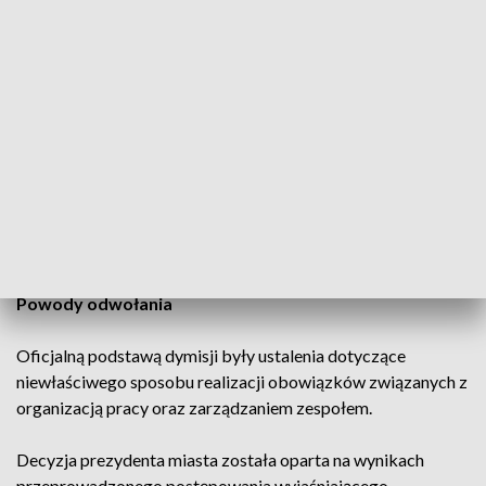
Aleksandra Miszalskiego po zakończeniu prac komisji
badającej zgłoszenia dotyczące mobbingu, dyskryminacji
oraz nieprawidłowości w zarządzaniu instytucją.
Zawezwanie do próby ugodowej
Adam Budak złożył w środę w sądzie zawezwanie do próby
ugodowej. Jak wynika z informacji, były dyrektor liczy na
podjęcie rozmów ze strony miasta oraz na możliwość
przywrócenia go na stanowisko dyrektora MOCAK‑u.
Powody odwołania
Oficjalną podstawą dymisji były ustalenia dotyczące
niewłaściwego sposobu realizacji obowiązków związanych z
organizacją pracy oraz zarządzaniem zespołem.
Decyzja prezydenta miasta została oparta na wynikach
przeprowadzonego postępowania wyjaśniającego.