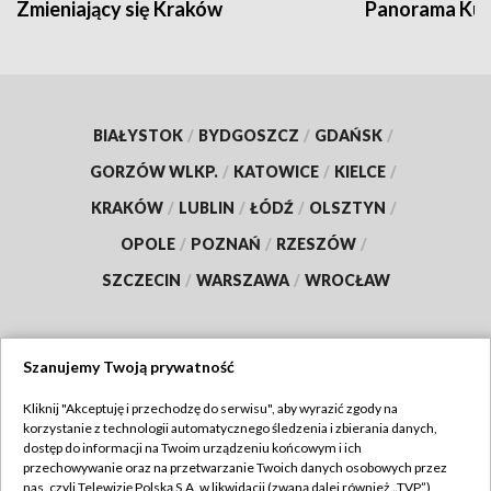
Zmieniający się Kraków
Panorama Kul
BIAŁYSTOK
/
BYDGOSZCZ
/
GDAŃSK
/
GORZÓW WLKP.
/
KATOWICE
/
KIELCE
/
KRAKÓW
/
LUBLIN
/
ŁÓDŹ
/
OLSZTYN
/
OPOLE
/
POZNAŃ
/
RZESZÓW
/
SZCZECIN
/
WARSZAWA
/
WROCŁAW
Szanujemy Twoją prywatność
Dołącz do nas:
Kliknij "Akceptuję i przechodzę do serwisu", aby wyrazić zgody na
korzystanie z technologii automatycznego śledzenia i zbierania danych,
TVP
dostęp do informacji na Twoim urządzeniu końcowym i ich
Abonament TVP
przechowywanie oraz na przetwarzanie Twoich danych osobowych przez
Regulamin TVP
nas, czyli Telewizję Polską S.A. w likwidacji (zwaną dalej również „TVP”),