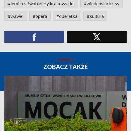
#letni festiwal opery krakowskiej
#wiedeńska krew
#wawel
#opera
#operetka
#kultura
ZOBACZ TAKŻE