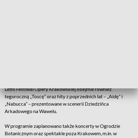
Na sceniczny efekt składają się dopracowana choreografia,
bogate kostiumy oraz muzyka Johanna Straussa.
– Straussa cenię za lekkość, atmosferę eleganckich
nieporozumień i kokieteryjnych intryg. To inny rodzaj
operetki niż u Kálmána czy Lehára – lżejszy, bez dramatów
emocjonalnych – podkreśla Katarzyna Mackiewicz,
odtwórczyni roli Gabrielle.
Spektakle plenerowe i koncerty
Letni Festiwal Opery Krakowskiej obejmie również
tegoroczną „Toscę” oraz hity z poprzednich lat – „Aidę” i
„Nabucca” – prezentowane w scenerii Dziedzińca
Arkadowego na Wawelu.
W programie zaplanowano także koncerty w Ogrodzie
Botanicznym oraz spektakle poza Krakowem, m.in. w