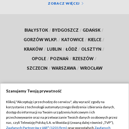
ZOBACZ WIĘCEJ
BIAŁYSTOK
/
BYDGOSZCZ
/
GDAŃSK
/
GORZÓW WLKP.
/
KATOWICE
/
KIELCE
/
KRAKÓW
/
LUBLIN
/
ŁÓDŹ
/
OLSZTYN
/
OPOLE
/
POZNAŃ
/
RZESZÓW
/
SZCZECIN
/
WARSZAWA
/
WROCŁAW
Szanujemy Twoją prywatność
Dołącz do nas:
Kliknij "Akceptuję i przechodzę do serwisu", aby wyrazić zgody na
korzystanie z technologii automatycznego śledzenia i zbierania danych,
TVP
dostęp do informacji na Twoim urządzeniu końcowym i ich
Abonament TVP
przechowywanie oraz na przetwarzanie Twoich danych osobowych przez
Regulamin TVP
nas, czyli Telewizję Polską S.A. w likwidacji (zwaną dalej również „TVP”),
Emisja w TVP
Polityka prywatności
Zaufanych Partnerów z IAB* (1201 firm)
oraz pozostałych
Zaufanych