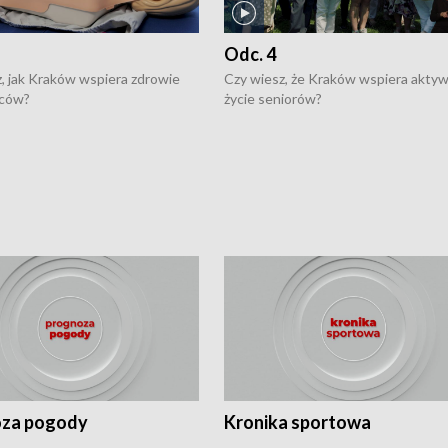
Odc. 4
, jak Kraków wspiera zdrowie
Czy wiesz, że Kraków wspiera akty
ców?
życie seniorów?
za pogody
Kronika sportowa