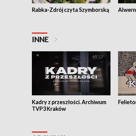
Rabka-Zdrój czyta Szymborską
Alwern
INNE
Kadry z przeszłości. Archiwum
Feliet
TVP3 Kraków