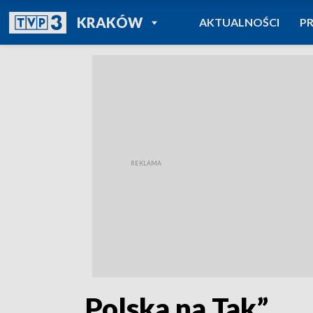
POWRÓT DO
KRAKÓW
AKTUALNOŚCI
P
TVP REGIONY
„Polska na Tak”