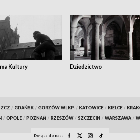
ma Kultury
Dziedzictwo
SZCZ
/
GDAŃSK
/
GORZÓW WLKP.
/
KATOWICE
/
KIELCE
/
KRA
N
/
OPOLE
/
POZNAŃ
/
RZESZÓW
/
SZCZECIN
/
WARSZAWA
/
W
Dołącz do nas: