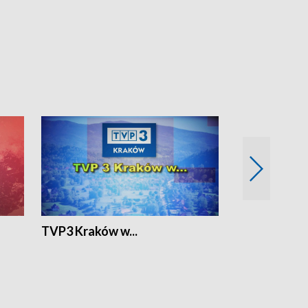
TVP3 Kraków w...
Ślizg