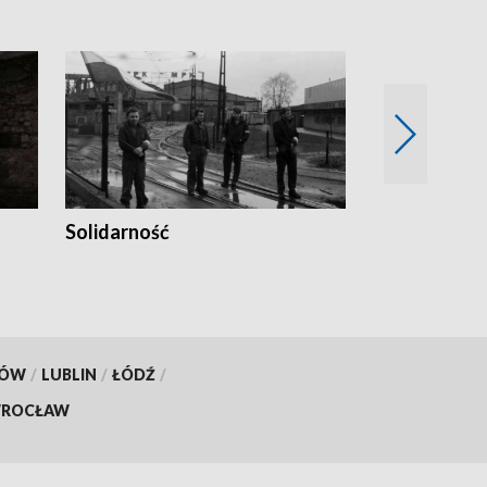
Solidarność
Trudne lata
KÓW
/
LUBLIN
/
ŁÓDŹ
/
ROCŁAW