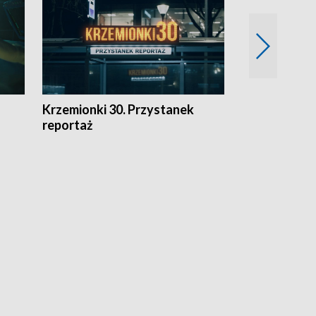
Krzemionki 30. Przystanek
Kraków - jak
reportaż