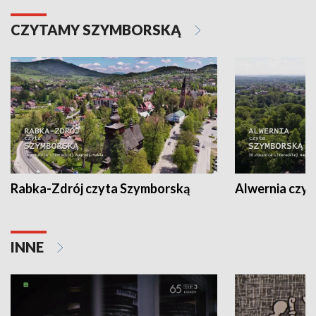
CZYTAMY SZYMBORSKĄ
Rabka-Zdrój czyta Szymborską
Alwernia czy
INNE