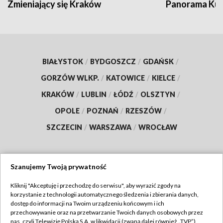
Zmieniający się Kraków
Panorama Kul
BIAŁYSTOK
/
BYDGOSZCZ
/
GDAŃSK
/
GORZÓW WLKP.
/
KATOWICE
/
KIELCE
/
KRAKÓW
/
LUBLIN
/
ŁÓDŹ
/
OLSZTYN
/
OPOLE
/
POZNAŃ
/
RZESZÓW
/
SZCZECIN
/
WARSZAWA
/
WROCŁAW
Szanujemy Twoją prywatność
Dołącz do nas:
Kliknij "Akceptuję i przechodzę do serwisu", aby wyrazić zgody na
korzystanie z technologii automatycznego śledzenia i zbierania danych,
TVP
dostęp do informacji na Twoim urządzeniu końcowym i ich
Abonament TVP
przechowywanie oraz na przetwarzanie Twoich danych osobowych przez
Regulamin TVP
nas, czyli Telewizję Polską S.A. w likwidacji (zwaną dalej również „TVP”),