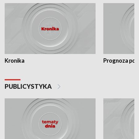
Kronika
Prognoza po
PUBLICYSTYKA