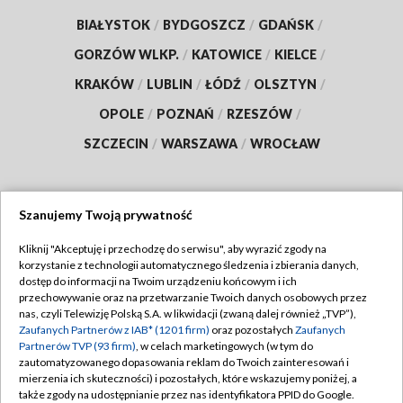
BIAŁYSTOK
/
BYDGOSZCZ
/
GDAŃSK
/
GORZÓW WLKP.
/
KATOWICE
/
KIELCE
/
KRAKÓW
/
LUBLIN
/
ŁÓDŹ
/
OLSZTYN
/
OPOLE
/
POZNAŃ
/
RZESZÓW
/
SZCZECIN
/
WARSZAWA
/
WROCŁAW
Szanujemy Twoją prywatność
Dołącz do nas:
Kliknij "Akceptuję i przechodzę do serwisu", aby wyrazić zgody na
korzystanie z technologii automatycznego śledzenia i zbierania danych,
TVP
dostęp do informacji na Twoim urządzeniu końcowym i ich
Abonament TVP
przechowywanie oraz na przetwarzanie Twoich danych osobowych przez
Regulamin TVP
nas, czyli Telewizję Polską S.A. w likwidacji (zwaną dalej również „TVP”),
Emisja w TVP
Zaufanych Partnerów z IAB* (1201 firm)
oraz pozostałych
Zaufanych
Polityka prywatności
Partnerów TVP (93 firm)
, w celach marketingowych (w tym do
Centrum informacji TVP
Moje zgody
zautomatyzowanego dopasowania reklam do Twoich zainteresowań i
mierzenia ich skuteczności) i pozostałych, które wskazujemy poniżej, a
Naziemna Telewizja Cyfrowa
Pomoc
także zgody na udostępnianie przez nas identyfikatora PPID do Google.