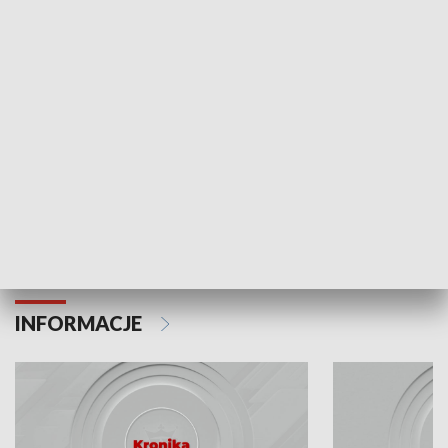
Odc. 6
Odc. 5
Czy wiesz, że Kraków inwestuje w edukację i
Czy wiesz, jak Kr
rozwój młodych?
mieszkańców?
INFORMACJE