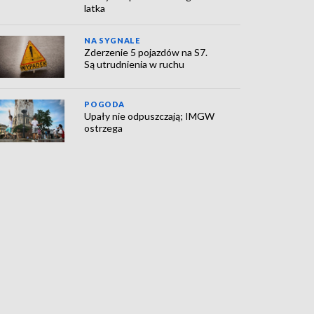
latka
NA SYGNALE
Zderzenie 5 pojazdów na S7.
Są utrudnienia w ruchu
POGODA
Upały nie odpuszczają; IMGW
ostrzega