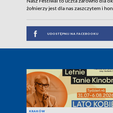
Nasz Festiwal to uczta zarówno dla ok
żołnierzy jest dla nas zaszczytem i ho
UDOSTĘPNIJ NA FACEBOOKU
KRAKÓW