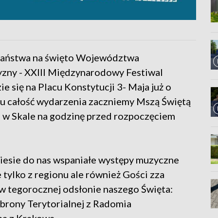
Państwa na święto Województwa
yzny - XXIII Międzynarodowy Festiwal
e się na Placu Konstytucji 3- Maja już o
oku całość wydarzenia zaczniemy Mszą Świętą
 w Skale na godzinę przed rozpoczęciem
niesie do nas wspaniałe występy muzyczne
 tylko z regionu ale również Gości zza
ą w tegorocznej odsłonie naszego Święta:
brony Terytorialnej z Radomia