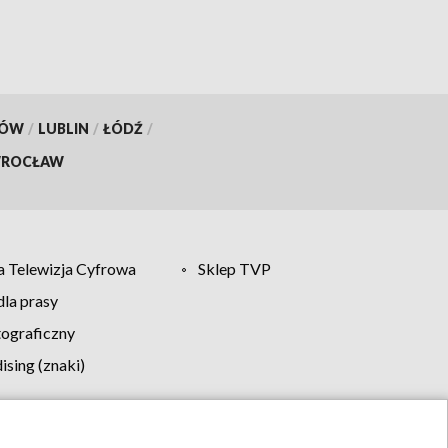
KÓW
/
LUBLIN
/
ŁÓDŹ
/
ROCŁAW
 Telewizja Cyfrowa
Sklep TVP
la prasy
tograficzny
sing (znaki)