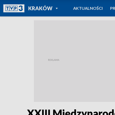
POWRÓT DO
KRAKÓW
AKTUALNOŚCI
P
TVP REGIONY
XXIII Międzynarod