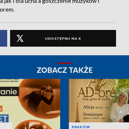
a jak i dla ucha a goszczenie muzyków i
norem.
UDOSTĘPNIJ NA X
ZOBACZ TAKŻE
KRAKÓW