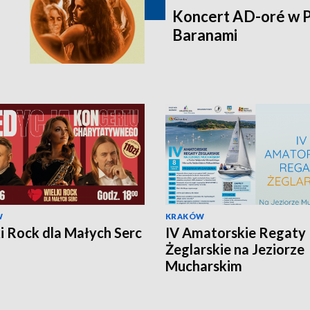
Koncert AD-oré w P
Baranami
W
KRAKÓW
i Rock dla Małych Serc
IV Amatorskie Regaty
Żeglarskie na Jeziorze
Mucharskim