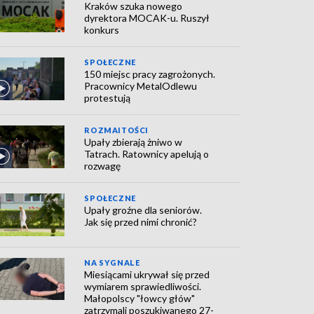
Kraków szuka nowego
dyrektora MOCAK-u. Ruszył
konkurs
SPOŁECZNE
150 miejsc pracy zagrożonych.
Pracownicy MetalOdlewu
protestują
ROZMAITOŚCI
Upały zbierają żniwo w
Tatrach. Ratownicy apelują o
rozwagę
SPOŁECZNE
Upały groźne dla seniorów.
Jak się przed nimi chronić?
NA SYGNALE
Miesiącami ukrywał się przed
wymiarem sprawiedliwości.
Małopolscy "łowcy głów"
zatrzymali poszukiwanego 27-