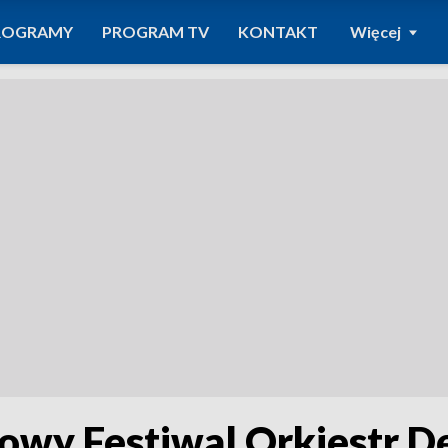
ROGRAMY
PROGRAM TV
KONTAKT
Więcej
owy Festiwal Orkiestr D