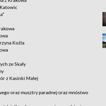
na z Krakowa
z Katowic
a”
rakowa
nowa
erzyna Koźla
nowa
ych ze Skały
ny
ór z Kasinki Małej
wego oraz musztry paradnej oraz mnóstwo