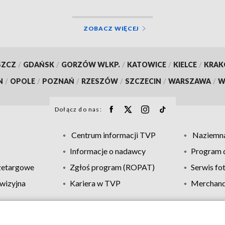
ZOBACZ WIĘCEJ
SZCZ
/
GDAŃSK
/
GORZÓW WLKP.
/
KATOWICE
/
KIELCE
/
KRA
N
/
OPOLE
/
POZNAŃ
/
RZESZÓW
/
SZCZECIN
/
WARSZAWA
/
W
Dołącz do nas:
Centrum informacji TVP
Naziemna
Informacje o nadawcy
Program d
zetargowe
Zgłoś program (ROPAT)
Serwis fo
wizyjna
Kariera w TVP
Merchandi