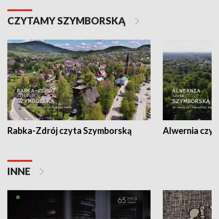
CZYTAMY SZYMBORSKĄ
Rabka-Zdrój czyta Szymborską
Alwernia czy
INNE