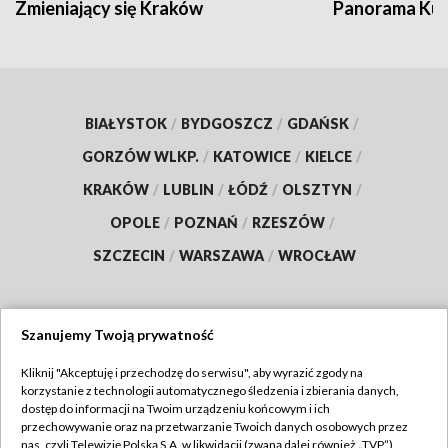
Zmieniający się Kraków
Panorama Kul
BIAŁYSTOK
/
BYDGOSZCZ
/
GDAŃSK
/
GORZÓW WLKP.
/
KATOWICE
/
KIELCE
/
KRAKÓW
/
LUBLIN
/
ŁÓDŹ
/
OLSZTYN
/
OPOLE
/
POZNAŃ
/
RZESZÓW
/
SZCZECIN
/
WARSZAWA
/
WROCŁAW
Szanujemy Twoją prywatność
Dołącz do nas:
Kliknij "Akceptuję i przechodzę do serwisu", aby wyrazić zgody na
korzystanie z technologii automatycznego śledzenia i zbierania danych,
TVP
dostęp do informacji na Twoim urządzeniu końcowym i ich
Abonament TVP
przechowywanie oraz na przetwarzanie Twoich danych osobowych przez
Regulamin TVP
nas, czyli Telewizję Polską S.A. w likwidacji (zwaną dalej również „TVP”),