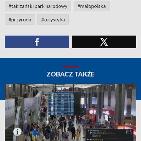
#tatrzański park narodowy
#małopolska
#przyroda
#turystyka
ZOBACZ TAKŻE