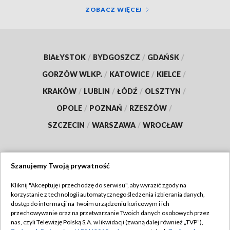
ZOBACZ WIĘCEJ
BIAŁYSTOK
/
BYDGOSZCZ
/
GDAŃSK
/
GORZÓW WLKP.
/
KATOWICE
/
KIELCE
/
KRAKÓW
/
LUBLIN
/
ŁÓDŹ
/
OLSZTYN
/
OPOLE
/
POZNAŃ
/
RZESZÓW
/
SZCZECIN
/
WARSZAWA
/
WROCŁAW
Szanujemy Twoją prywatność
Dołącz do nas:
Kliknij "Akceptuję i przechodzę do serwisu", aby wyrazić zgody na
korzystanie z technologii automatycznego śledzenia i zbierania danych,
TVP
dostęp do informacji na Twoim urządzeniu końcowym i ich
Abonament TVP
przechowywanie oraz na przetwarzanie Twoich danych osobowych przez
Regulamin TVP
nas, czyli Telewizję Polską S.A. w likwidacji (zwaną dalej również „TVP”),
Emisja w TVP