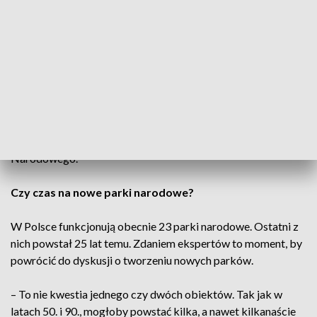
Wyzwania w Tatrach
Z problemami mierzy się także Tatrzański Park Narodowy,
który rocznie odwiedza ponad 5 mln turystów.
– Jednym z rosnących problemów jest fekalizacja Tatr.
Dlatego od dłuższego czasu rozbudowujemy sieć kanalizacji,
a śmieci po niesfornych turystach po prostu zbieramy – mówi
Szymon Ziobrowski, dyrektor Tatrzańskiego Parku
Narodowego.
Czy czas na nowe parki narodowe?
W Polsce funkcjonują obecnie 23 parki narodowe. Ostatni z
nich powstał 25 lat temu. Zdaniem ekspertów to moment, by
powrócić do dyskusji o tworzeniu nowych parków.
– To nie kwestia jednego czy dwóch obiektów. Tak jak w
latach 50. i 90., mogłoby powstać kilka, a nawet kilkanaście