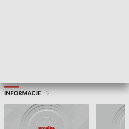
Odc. 6
Odc. 5
Czy wiesz, że Kraków inwestuje w edukację i
Czy wiesz, jak Kr
rozwój młodych?
mieszkańców?
INFORMACJE