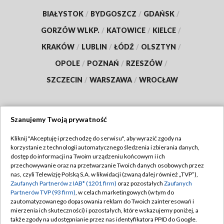
BIAŁYSTOK
/
BYDGOSZCZ
/
GDAŃSK
/
GORZÓW WLKP.
/
KATOWICE
/
KIELCE
/
KRAKÓW
/
LUBLIN
/
ŁÓDŹ
/
OLSZTYN
/
OPOLE
/
POZNAŃ
/
RZESZÓW
/
SZCZECIN
/
WARSZAWA
/
WROCŁAW
Szanujemy Twoją prywatność
Dołącz do nas:
Kliknij "Akceptuję i przechodzę do serwisu", aby wyrazić zgody na
korzystanie z technologii automatycznego śledzenia i zbierania danych,
TVP
dostęp do informacji na Twoim urządzeniu końcowym i ich
Abonament TVP
przechowywanie oraz na przetwarzanie Twoich danych osobowych przez
Regulamin TVP
nas, czyli Telewizję Polską S.A. w likwidacji (zwaną dalej również „TVP”),
Emisja w TVP
Zaufanych Partnerów z IAB* (1201 firm)
oraz pozostałych
Zaufanych
Polityka prywatności
Partnerów TVP (93 firm)
, w celach marketingowych (w tym do
Centrum informacji TVP
Moje zgody
zautomatyzowanego dopasowania reklam do Twoich zainteresowań i
mierzenia ich skuteczności) i pozostałych, które wskazujemy poniżej, a
Naziemna Telewizja Cyfrowa
Pomoc
także zgody na udostępnianie przez nas identyfikatora PPID do Google.