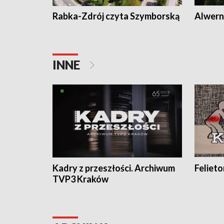
Rabka-Zdrój czyta Szymborską
Alwern
INNE
Kadry z przeszłości. Archiwum
Feliet
TVP3 Kraków