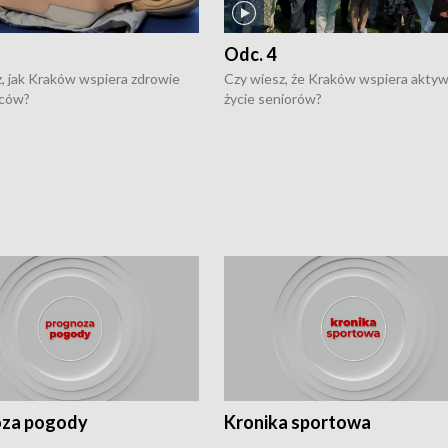
Odc. 4
, jak Kraków wspiera zdrowie
Czy wiesz, że Kraków wspiera akty
ców?
życie seniorów?
za pogody
Kronika sportowa