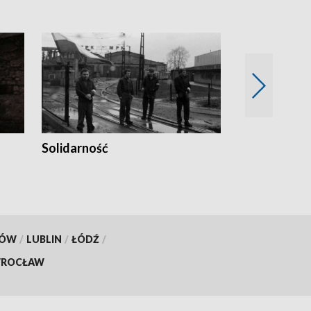
Solidarność
Trudne lata
KÓW
/
LUBLIN
/
ŁÓDŹ
/
ROCŁAW