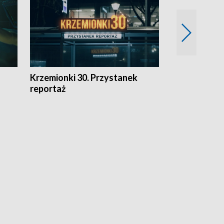
Krzemionki 30. Przystanek
Kraków - jak
reportaż