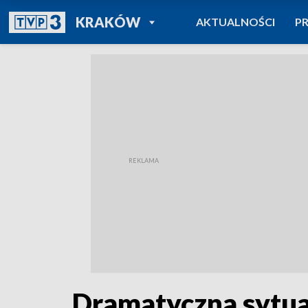
POWRÓT DO
KRAKÓW
AKTUALNOŚCI
P
TVP REGIONY
Dramatyczna sytua