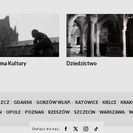
ma Kultury
Dziedzictwo
SZCZ
/
GDAŃSK
/
GORZÓW WLKP.
/
KATOWICE
/
KIELCE
/
KRA
N
/
OPOLE
/
POZNAŃ
/
RZESZÓW
/
SZCZECIN
/
WARSZAWA
/
W
Dołącz do nas: