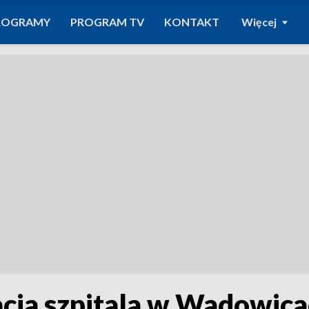
ROGRAMY
PROGRAM TV
KONTAKT
Więcej
cja szpitala w Wadowic