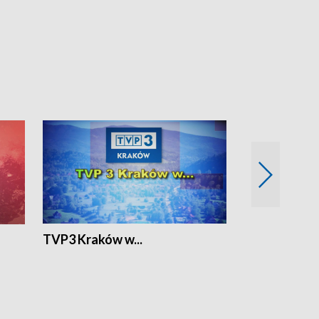
TVP3 Kraków w...
Ślizg