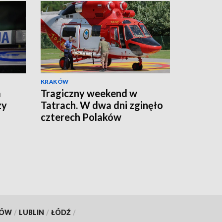
KRAKÓW
a
Tragiczny weekend w
zy
Tatrach. W dwa dni zginęło
czterech Polaków
KÓW
/
LUBLIN
/
ŁÓDŹ
/