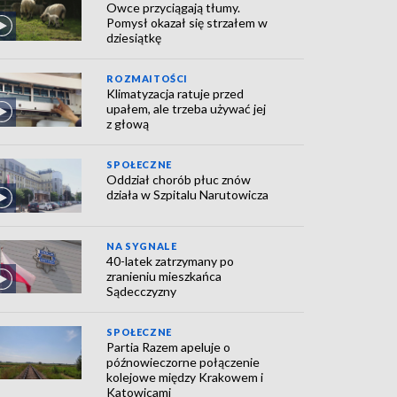
Owce przyciągają tłumy.
Pomysł okazał się strzałem w
dziesiątkę
ROZMAITOŚCI
Klimatyzacja ratuje przed
upałem, ale trzeba używać jej
z głową
SPOŁECZNE
Oddział chorób płuc znów
działa w Szpitalu Narutowicza
NA SYGNALE
40-latek zatrzymany po
zranieniu mieszkańca
Sądecczyzny
SPOŁECZNE
Partia Razem apeluje o
późnowieczorne połączenie
kolejowe między Krakowem i
Katowicami