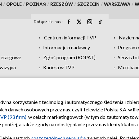
N
/
OPOLE
/
POZNAŃ
/
RZESZÓW
/
SZCZECIN
/
WARSZAWA
/
W
Dołącz do nas:
Centrum informacji TVP
Naziemna
Informacje o nadawcy
Program d
zetargowe
Zgłoś program (ROPAT)
Serwis fo
wizyjna
Kariera w TVP
Merchandi
Polityka prywatności
Moje zgody
Pomoc
Biuro re
ody na korzystanie z technologii automatycznego śledzenia i zbie
 danych osobowych przez nas, czyli Telewizję Polską S.A. w likw
VP (93 firm)
, w celach marketingowych (w tym do zautomatyzow
 poniżej, a także zgody na udostępnianie przez nas identyfikator
Ciebie naszych
poszczególnych serwisów
zwanych dalej „Portalem