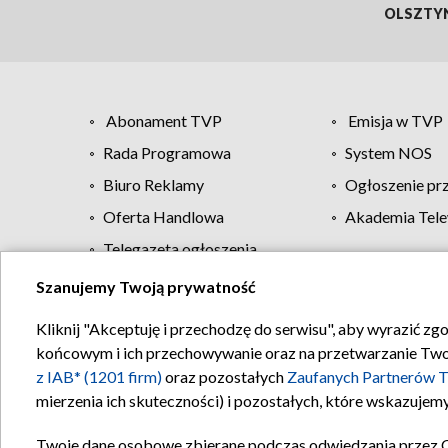
OLSZTY
Abonament TVP
Emisja w TVP
Rada Programowa
System NOS
Biuro Reklamy
Ogłoszenie pr
Oferta Handlowa
Akademia Tele
Telegazeta ogłoszenia
Szanujemy Twoją prywatność
Regulamin TVP
Kliknij "Akceptuję i przechodzę do serwisu", aby wyrazić zg
końcowym i ich przechowywanie oraz na przetwarzanie Twoich
z IAB* (1201 firm)
oraz pozostałych
Zaufanych Partnerów T
mierzenia ich skuteczności) i pozostałych, które wskazujemy
Twoje dane osobowe zbierane podczas odwiedzania przez 