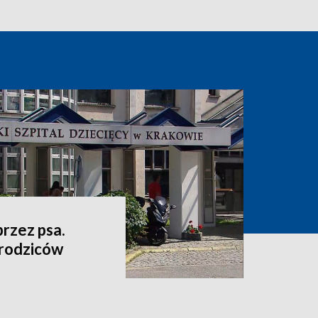
przez psa.
 rodziców