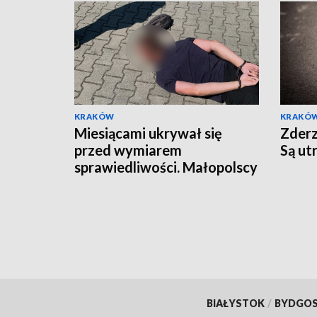
KRAKÓW
KRAKÓ
Miesiącami ukrywał się
Zderz
przed wymiarem
Są ut
sprawiedliwości. Małopolscy
"łowcy głów" zatrzymali
poszukiwanego 27-latka
BIAŁYSTOK
/
BYDGO