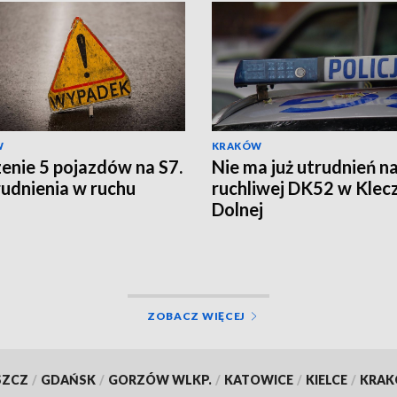
W
KRAKÓW
enie 5 pojazdów na S7.
Nie ma już utrudnień n
rudnienia w ruchu
ruchliwej DK52 w Klec
Dolnej
ZOBACZ WIĘCEJ
SZCZ
/
GDAŃSK
/
GORZÓW WLKP.
/
KATOWICE
/
KIELCE
/
KRA