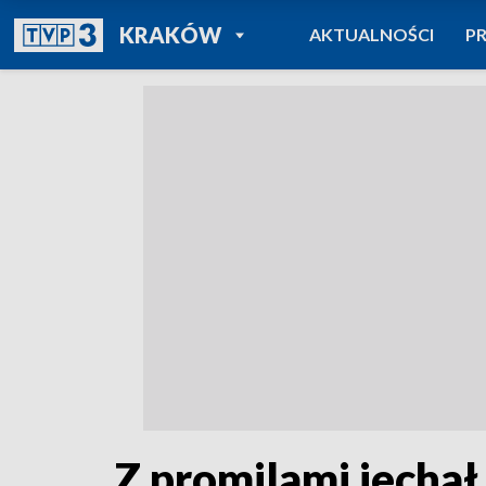
POWRÓT DO
KRAKÓW
AKTUALNOŚCI
P
TVP REGIONY
Z promilami jechał