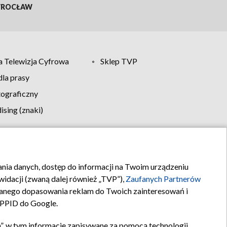
ROCŁAW
 Telewizja Cyfrowa
Sklep TVP
la prasy
tograficzny
sing (znaki)
klamy
Kontakt
rania danych, dostęp do informacji na Twoim urządzeniu
idacji (zwaną dalej również „TVP”),
Zaufanych Partnerów
anego dopasowania reklam do Twoich zainteresowań i
a PPID do Google.
”, w tym informacje zapisywane za pomocą technologii