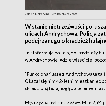
Zdjęcie ilustracyjne
Źródło: pixabay.com
W stanie nietrzeźwości porusza
ulicach Andrychowa. Policja za
podejrzanego o kradzież hulajnog
Jak informuje policja, do kradzieży hul
w Andrychowie, gdzie właściciel pozo
“Funkcjonariusze z Andrychowa ustalil
Okazał się nim 42-letni mieszkaniec p
skradzioną hulajnogą po terenie miasta
Mężczyzna był nietrzeźwy. Miał 2,94 p