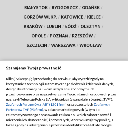
BIAŁYSTOK
/
BYDGOSZCZ
/
GDAŃSK
/
GORZÓW WLKP.
/
KATOWICE
/
KIELCE
/
KRAKÓW
/
LUBLIN
/
ŁÓDŹ
/
OLSZTYN
/
OPOLE
/
POZNAŃ
/
RZESZÓW
/
SZCZECIN
/
WARSZAWA
/
WROCŁAW
Szanujemy Twoją prywatność
Dołącz do nas:
Kliknij "Akceptuję i przechodzę do serwisu", aby wyrazić zgody na
korzystanie z technologii automatycznego śledzenia i zbierania danych,
TVP
dostęp do informacji na Twoim urządzeniu końcowym i ich
Abonament TVP
przechowywanie oraz na przetwarzanie Twoich danych osobowych przez
Regulamin TVP
nas, czyli Telewizję Polską S.A. w likwidacji (zwaną dalej również „TVP”),
Emisja w TVP
Zaufanych Partnerów z IAB* (1201 firm)
oraz pozostałych
Zaufanych
Polityka prywatności
Partnerów TVP (93 firm)
, w celach marketingowych (w tym do
Centrum informacji TVP
Moje zgody
zautomatyzowanego dopasowania reklam do Twoich zainteresowań i
mierzenia ich skuteczności) i pozostałych, które wskazujemy poniżej, a
Naziemna Telewizja Cyfrowa
Pomoc
także zgody na udostępnianie przez nas identyfikatora PPID do Google.