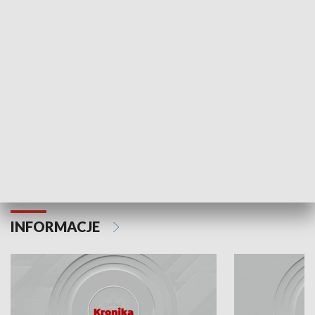
Odc. 6
Odc. 5
Czy wiesz, że Kraków inwestuje w edukację i
Czy wiesz, jak Kr
rozwój młodych?
mieszkańców?
INFORMACJE