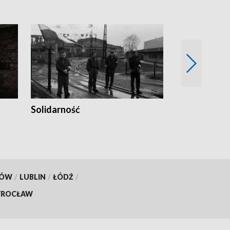
Solidarność
Trudne lata
KÓW
/
LUBLIN
/
ŁÓDŹ
/
ROCŁAW