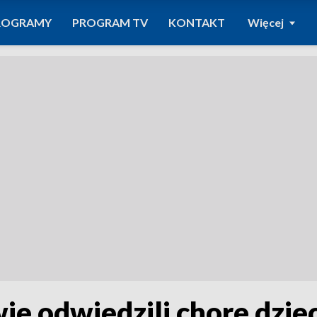
ROGRAMY
PROGRAM TV
KONTAKT
Więcej
e odwiedzili chore dziec