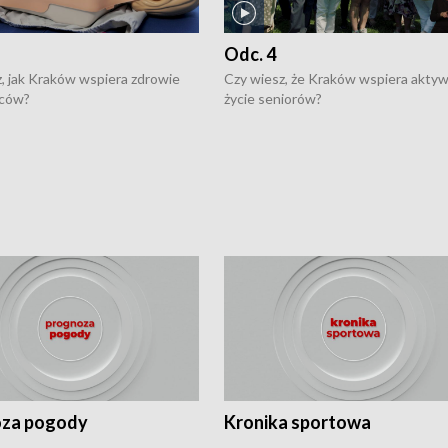
Odc. 4
, jak Kraków wspiera zdrowie
Czy wiesz, że Kraków wspiera akty
ców?
życie seniorów?
za pogody
Kronika sportowa