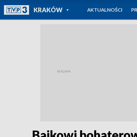
POWRÓT DO
KRAKÓW
AKTUALNOŚCI
P
TVP REGIONY
Bajkowi bohaterowi