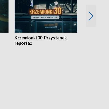
Krzemionki 30. Przystanek
Kraków - jak
reportaż