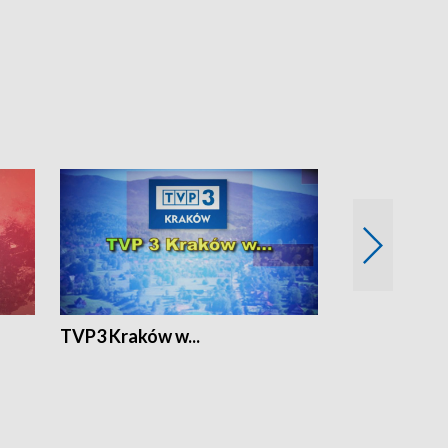
TVP3 Kraków w...
Ślizg