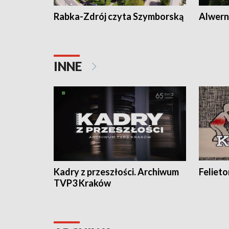
Rabka-Zdrój czyta Szymborską
Alwern
INNE
Kadry z przeszłości. Archiwum
Feliet
TVP3 Kraków