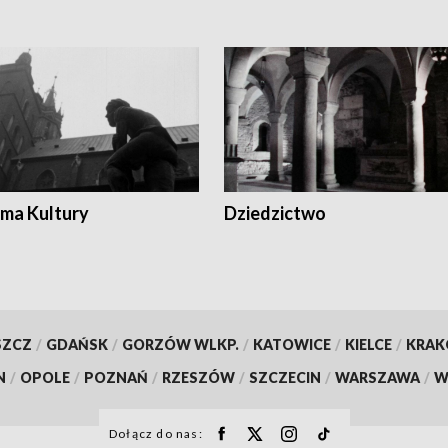
ma Kultury
Dziedzictwo
SZCZ
/
GDAŃSK
/
GORZÓW WLKP.
/
KATOWICE
/
KIELCE
/
KRA
N
/
OPOLE
/
POZNAŃ
/
RZESZÓW
/
SZCZECIN
/
WARSZAWA
/
W
Dołącz do nas: