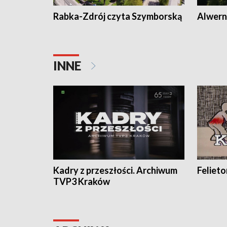
Rabka-Zdrój czyta Szymborską
Alwern
INNE
Kadry z przeszłości. Archiwum
Feliet
TVP3 Kraków