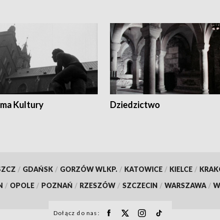
ma Kultury
Dziedzictwo
SZCZ
/
GDAŃSK
/
GORZÓW WLKP.
/
KATOWICE
/
KIELCE
/
KRA
N
/
OPOLE
/
POZNAŃ
/
RZESZÓW
/
SZCZECIN
/
WARSZAWA
/
W
Dołącz do nas: