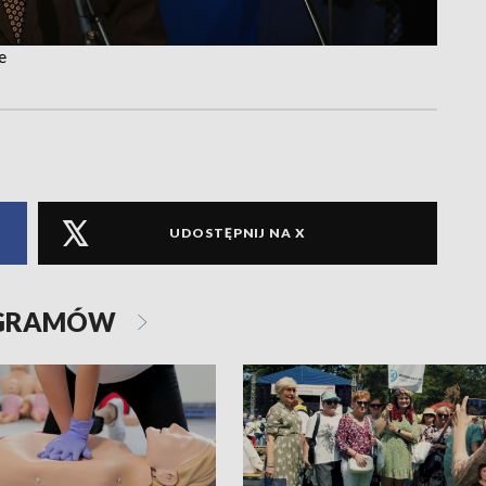
e
UDOSTĘPNIJ NA X
OGRAMÓW