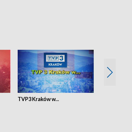
TVP3 Kraków w...
Ślizg