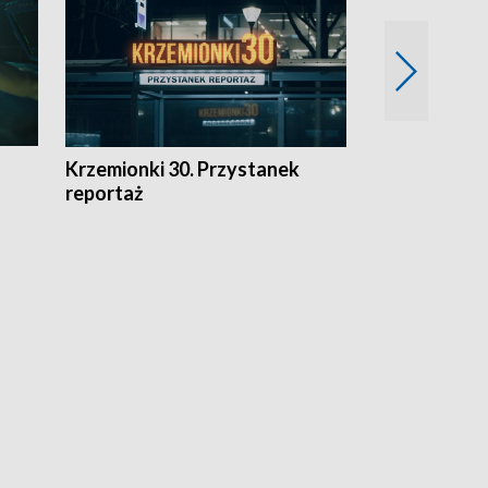
Krzemionki 30. Przystanek
Kraków - jak
reportaż