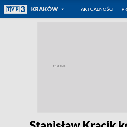
POWRÓT DO
KRAKÓW
AKTUALNOŚCI
P
TVP REGIONY
Stanisław Kracik 