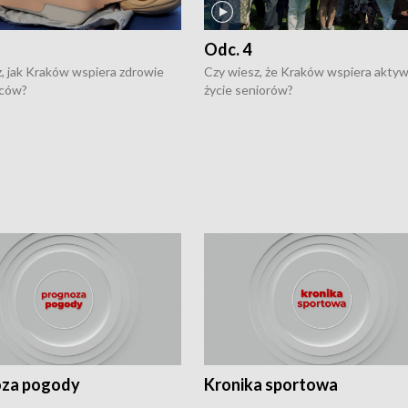
Odc. 4
, jak Kraków wspiera zdrowie
Czy wiesz, że Kraków wspiera akty
ców?
życie seniorów?
za pogody
Kronika sportowa