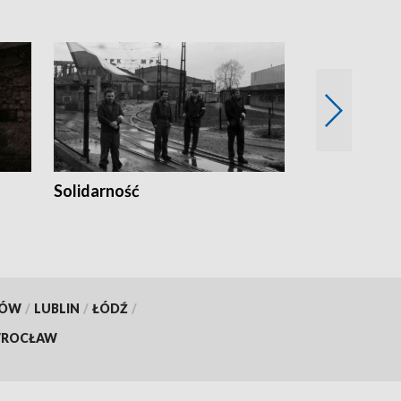
Solidarność
Trudne lata
KÓW
/
LUBLIN
/
ŁÓDŹ
/
ROCŁAW