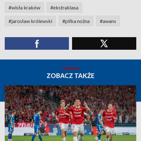
#wisła kraków
#ekstraklasa
#jarosław królewski
#piłka nożna
#awans
ZOBACZ TAKŻE