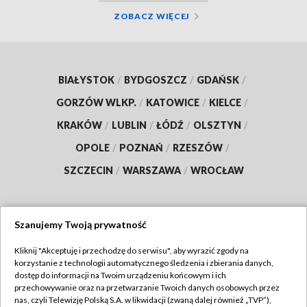
ZOBACZ WIĘCEJ
BIAŁYSTOK
/
BYDGOSZCZ
/
GDAŃSK
/
GORZÓW WLKP.
/
KATOWICE
/
KIELCE
/
KRAKÓW
/
LUBLIN
/
ŁÓDŹ
/
OLSZTYN
/
OPOLE
/
POZNAŃ
/
RZESZÓW
/
SZCZECIN
/
WARSZAWA
/
WROCŁAW
Szanujemy Twoją prywatność
Dołącz do nas:
Kliknij "Akceptuję i przechodzę do serwisu", aby wyrazić zgody na
korzystanie z technologii automatycznego śledzenia i zbierania danych,
TVP
dostęp do informacji na Twoim urządzeniu końcowym i ich
Abonament TVP
przechowywanie oraz na przetwarzanie Twoich danych osobowych przez
Regulamin TVP
nas, czyli Telewizję Polską S.A. w likwidacji (zwaną dalej również „TVP”),