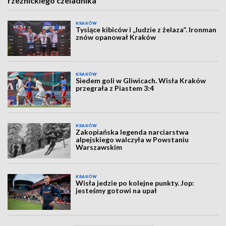
rzeźnickiego czeladnika
KRAKÓW
Tysiące kibiców i „ludzie z żelaza”. Ironman
znów opanował Kraków
KRAKÓW
Siedem goli w Gliwicach. Wisła Kraków
przegrała z Piastem 3:4
KRAKÓW
Zakopiańska legenda narciarstwa
alpejskiego walczyła w Powstaniu
Warszawskim
KRAKÓW
Wisła jedzie po kolejne punkty. Jop:
jesteśmy gotowi na upał