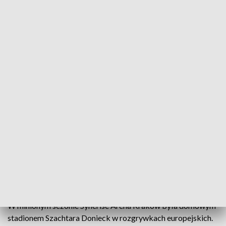
Wisła chce dorównać czołowym klubom ekstraklasy także
na poziomie infrastrukturalnym, m.in. poprzez rozbudowę
ośrodka treningowego w Myślenicach. Do Ministerstwa
Sportu i Turystyki złożono już projekt jego rozbudowy o
wartości 80 milionów złotych. Inwestycja ma na celu
stworzenie jednego z najnowocześniejszych w kraju
ośrodków badawczo-treningowych.
- Cały czas czekamy na decyzję i liczymy, że będzie
pozytywna. Podobno idzie w dobrą stronę. Jeśli nie, to
będziemy startować w innych projektach - zapewnił
Królewski.
Synerise Arena i współpraca z Szachtarem
W minionym sezonie Synerise Arena Kraków była domowym
stadionem Szachtara Donieck w rozgrywkach europejskich.