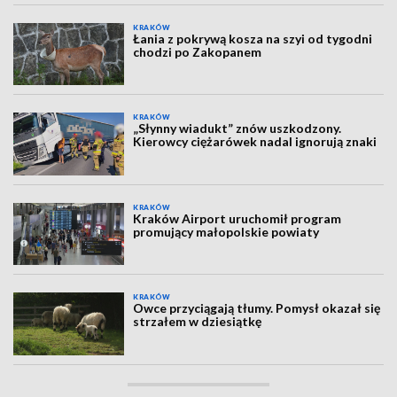
KRAKÓW
Łania z pokrywą kosza na szyi od tygodni
chodzi po Zakopanem
KRAKÓW
„Słynny wiadukt” znów uszkodzony.
Kierowcy ciężarówek nadal ignorują znaki
KRAKÓW
Kraków Airport uruchomił program
promujący małopolskie powiaty
KRAKÓW
Owce przyciągają tłumy. Pomysł okazał się
strzałem w dziesiątkę