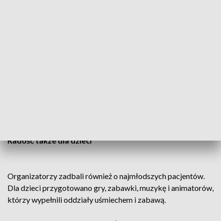
Dziecięcego w Krakowie.
Fryzjerzy, wizażyści i fotografowie
Na mamy czekały fryzjerki, makijażystki, masażystki,
stylistki oraz fotografki.
– To przyjemne, że rodzice mają chwilę tylko dla siebie, mogą
poczuć się inaczej niż na co dzień – mówi Judyta Petryla,
mama Łucji.
Radość także dla dzieci
Organizatorzy zadbali również o najmłodszych pacjentów.
Dla dzieci przygotowano gry, zabawki, muzykę i animatorów,
którzy wypełnili oddziały uśmiechem i zabawą.