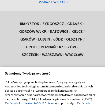
ZOBACZ WIĘCEJ
BIAŁYSTOK
/
BYDGOSZCZ
/
GDAŃSK
/
GORZÓW WLKP.
/
KATOWICE
/
KIELCE
/
KRAKÓW
/
LUBLIN
/
ŁÓDŹ
/
OLSZTYN
/
OPOLE
/
POZNAŃ
/
RZESZÓW
/
SZCZECIN
/
WARSZAWA
/
WROCŁAW
Szanujemy Twoją prywatność
Dołącz do nas:
Kliknij "Akceptuję i przechodzę do serwisu", aby wyrazić zgody na
korzystanie z technologii automatycznego śledzenia i zbierania danych,
TVP
dostęp do informacji na Twoim urządzeniu końcowym i ich
Abonament TVP
przechowywanie oraz na przetwarzanie Twoich danych osobowych przez
Regulamin TVP
nas, czyli Telewizję Polską S.A. w likwidacji (zwaną dalej również „TVP”),
Emisja w TVP
Polityka prywatności
Zaufanych Partnerów z IAB* (1201 firm)
oraz pozostałych
Zaufanych