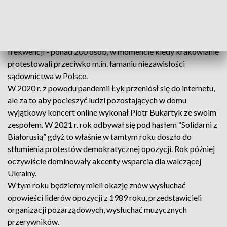
gdzie do toastów i przemówień, akompaniował Grzegorz
Turnau i Andrzej Sikorowski. Później wydarzenie na kilka
edycji powędrowało na Kazimierz i Plac Wolnica a raczej
jego róg do winiarni “Barawino”. To tam padały rekordy
frekwencji - ponad 200 osób, w momencie kiedy krakowianie
protestowali przeciwko m.in. łamaniu niezawisłości
sądownictwa w Polsce.
W 2020 r. z powodu pandemii Łyk przeniósł się do internetu,
ale za to aby pocieszyć ludzi pozostających w domu
wyjątkowy koncert online wykonał Piotr Bukartyk ze swoim
zespołem. W 2021 r. rok odbywał się pod hasłem “Solidarni z
Białorusią” gdyż to właśnie w tamtym roku doszło do
stłumienia protestów demokratycznej opozycji. Rok później
oczywiście dominowały akcenty wsparcia dla walczącej
Ukrainy.
W tym roku będziemy mieli okazję znów wysłuchać
opowieści liderów opozycji z 1989 roku, przedstawicieli
organizacji pozarządowych, wysłuchać muzycznych
przerywników.