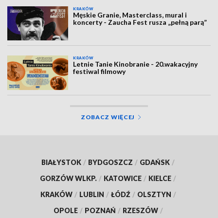
KRAKÓW
Męskie Granie, Masterclass, mural i
koncerty - Zaucha Fest rusza „pełną parą”
KRAKÓW
Letnie Tanie Kinobranie - 20.wakacyjny
festiwal filmowy
ZOBACZ WIĘCEJ
BIAŁYSTOK
/
BYDGOSZCZ
/
GDAŃSK
/
GORZÓW WLKP.
/
KATOWICE
/
KIELCE
/
KRAKÓW
/
LUBLIN
/
ŁÓDŹ
/
OLSZTYN
/
OPOLE
/
POZNAŃ
/
RZESZÓW
/