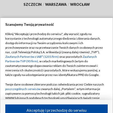
SZCZECIN
/
WARSZAWA
/
WROCŁAW
Szanujemy Twoją prywatność
Dołącz do nas:
Kliknij "Akceptuję i przechodzę do serwisu", aby wyrazić zgody na
korzystanie z technologii automatycznego śledzenia i zbierania danych,
TVP
dostęp do informacji na Twoim urządzeniu końcowym i ich
Abonament TVP
przechowywanie oraz na przetwarzanie Twoich danych osobowych przez
Regulamin TVP
nas, czyli Telewizję Polską S.A. w likwidacji (zwaną dalej również „TVP”),
Emisja w TVP
Polityka prywatności
Zaufanych Partnerów z IAB* (1201 firm)
oraz pozostałych
Zaufanych
Partnerów TVP (93 firm)
, w celach marketingowych (w tym do
Centrum informacji TVP
Moje zgody
zautomatyzowanego dopasowania reklam do Twoich zainteresowań i
mierzenia ich skuteczności) i pozostałych, które wskazujemy poniżej, a
Naziemna Telewizja Cyfrowa
Pomoc
także zgody na udostępnianie przez nas identyfikatora PPID do Google.
Sklep TVP
Biuro reklamy
Twoje dane osobowe zbierane podczas odwiedzania przez Ciebie naszych
Rada Programowa
Kontakt
poszczególnych serwisów
zwanych dalej „Portalem”, w tym informacje
zapisywane za pomocą technologii takich jak: pliki cookie, sygnalizatory
System NOS
WWW lub innych podobnych technologii umożliwiających świadczenie
dopasowanych i bezpiecznych usług, personalizację treści oraz reklam,
Informacje o nadawcy
Kanały
udostępnianie funkcji mediów społecznościowych oraz analizowanie
Akceptuję i przechodzę do serwisu
ruchu w Internecie.
Program dla prasy