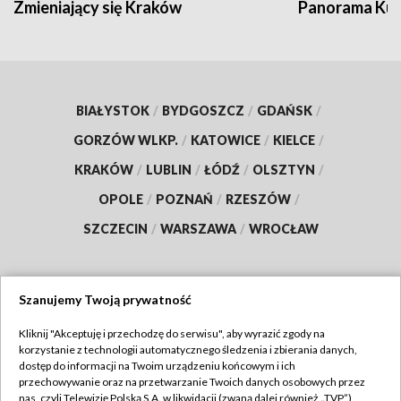
Zmieniający się Kraków
Panorama Kul
BIAŁYSTOK
/
BYDGOSZCZ
/
GDAŃSK
/
GORZÓW WLKP.
/
KATOWICE
/
KIELCE
/
KRAKÓW
/
LUBLIN
/
ŁÓDŹ
/
OLSZTYN
/
OPOLE
/
POZNAŃ
/
RZESZÓW
/
SZCZECIN
/
WARSZAWA
/
WROCŁAW
Szanujemy Twoją prywatność
Dołącz do nas:
Kliknij "Akceptuję i przechodzę do serwisu", aby wyrazić zgody na
korzystanie z technologii automatycznego śledzenia i zbierania danych,
TVP
dostęp do informacji na Twoim urządzeniu końcowym i ich
Abonament TVP
przechowywanie oraz na przetwarzanie Twoich danych osobowych przez
Regulamin TVP
nas, czyli Telewizję Polską S.A. w likwidacji (zwaną dalej również „TVP”),