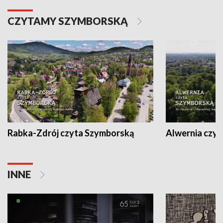
CZYTAMY SZYMBORSKĄ
Rabka-Zdrój czyta Szymborską
Alwernia czy
INNE