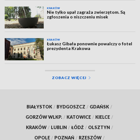
KRAKÓW
Nie tylko upał zagraża zwierzętom. Są
zgłoszenia o niszczeniu misek
KRAKÓW
Łukasz Gibała ponownie powalczy o fotel
prezydenta Krakowa
ZOBACZ WIĘCEJ
BIAŁYSTOK
/
BYDGOSZCZ
/
GDAŃSK
/
GORZÓW WLKP.
/
KATOWICE
/
KIELCE
/
KRAKÓW
/
LUBLIN
/
ŁÓDŹ
/
OLSZTYN
/
OPOLE
/
POZNAŃ
/
RZESZÓW
/