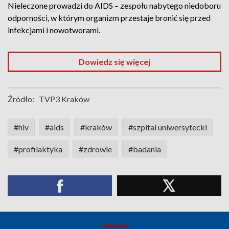
Nieleczone prowadzi do AIDS – zespołu nabytego niedoboru
odporności, w którym organizm przestaje bronić się przed
infekcjami i nowotworami.
Dowiedz się więcej
Źródło:
TVP3 Kraków
#hiv
#aids
#kraków
#szpital uniwersytecki
#profilaktyka
#zdrowie
#badania