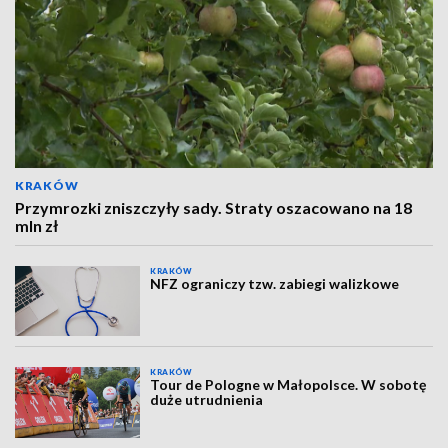
KRAKÓW
Przymrozki zniszczyły sady. Straty oszacowano na 18
mln zł
KRAKÓW
NFZ ograniczy tzw. zabiegi walizkowe
KRAKÓW
Tour de Pologne w Małopolsce. W sobotę
duże utrudnienia