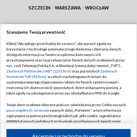
SZCZECIN
/
WARSZAWA
/
WROCŁAW
Szanujemy Twoją prywatność
Dołącz do nas:
Kliknij "Akceptuję i przechodzę do serwisu", aby wyrazić zgody na
korzystanie z technologii automatycznego śledzenia i zbierania danych,
TVP
dostęp do informacji na Twoim urządzeniu końcowym i ich
Abonament TVP
przechowywanie oraz na przetwarzanie Twoich danych osobowych przez
Regulamin TVP
nas, czyli Telewizję Polską S.A. w likwidacji (zwaną dalej również „TVP”),
Emisja w TVP
Polityka prywatności
Zaufanych Partnerów z IAB* (1201 firm)
oraz pozostałych
Zaufanych
Partnerów TVP (93 firm)
, w celach marketingowych (w tym do
Centrum informacji TVP
Moje zgody
zautomatyzowanego dopasowania reklam do Twoich zainteresowań i
mierzenia ich skuteczności) i pozostałych, które wskazujemy poniżej, a
Naziemna Telewizja Cyfrowa
Pomoc
także zgody na udostępnianie przez nas identyfikatora PPID do Google.
Sklep TVP
Biuro reklamy
Twoje dane osobowe zbierane podczas odwiedzania przez Ciebie naszych
Rada Programowa
Kontakt
poszczególnych serwisów
zwanych dalej „Portalem”, w tym informacje
zapisywane za pomocą technologii takich jak: pliki cookie, sygnalizatory
System NOS
WWW lub innych podobnych technologii umożliwiających świadczenie
dopasowanych i bezpiecznych usług, personalizację treści oraz reklam,
Informacje o nadawcy
Kanały
udostępnianie funkcji mediów społecznościowych oraz analizowanie
Akceptuję i przechodzę do serwisu