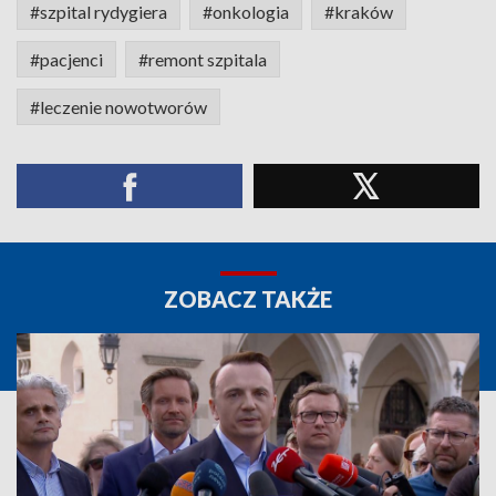
#szpital rydygiera
#onkologia
#kraków
#pacjenci
#remont szpitala
#leczenie nowotworów
ZOBACZ TAKŻE