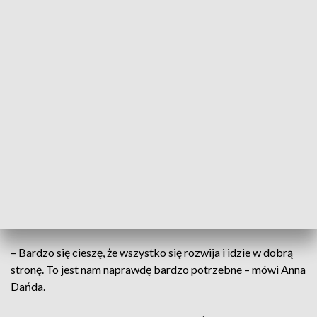
Konieczna modernizacja
Modernizacja Pododdziału Dziennego byla konieczna.
– Zwiększyliśmy liczbę łóżek z 18 do 24 oraz
uporządkowaliśmy system poradni, w których pacjenci są
kontrolowani i leczeni – wyjaśnia Artur Asztabski.
Wcześniej oddział dzienny, oddział stacjonarny i punkt
pobrań krwi znajdowały się w różnych częściach szpitala. Po
remoncie wszystkie te jednostki zostały zgromadzone w
jednym miejscu.
– Bardzo się cieszę, że wszystko się rozwija i idzie w dobrą
stronę. To jest nam naprawdę bardzo potrzebne – mówi Anna
Dańda.