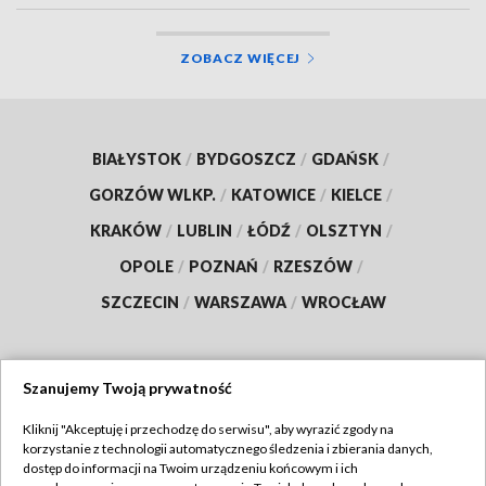
ZOBACZ WIĘCEJ
BIAŁYSTOK
/
BYDGOSZCZ
/
GDAŃSK
/
GORZÓW WLKP.
/
KATOWICE
/
KIELCE
/
KRAKÓW
/
LUBLIN
/
ŁÓDŹ
/
OLSZTYN
/
OPOLE
/
POZNAŃ
/
RZESZÓW
/
SZCZECIN
/
WARSZAWA
/
WROCŁAW
Szanujemy Twoją prywatność
Dołącz do nas:
Kliknij "Akceptuję i przechodzę do serwisu", aby wyrazić zgody na
korzystanie z technologii automatycznego śledzenia i zbierania danych,
TVP
dostęp do informacji na Twoim urządzeniu końcowym i ich