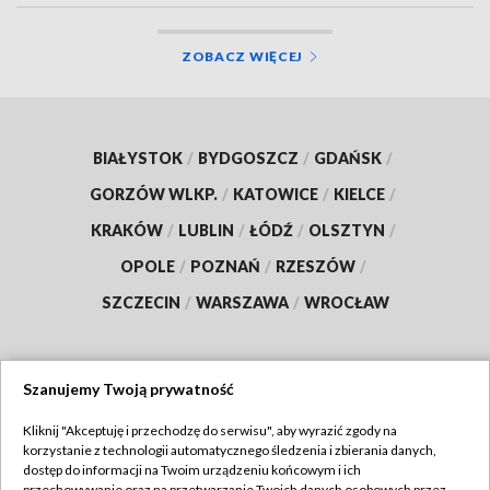
ZOBACZ WIĘCEJ
BIAŁYSTOK
/
BYDGOSZCZ
/
GDAŃSK
/
GORZÓW WLKP.
/
KATOWICE
/
KIELCE
/
KRAKÓW
/
LUBLIN
/
ŁÓDŹ
/
OLSZTYN
/
OPOLE
/
POZNAŃ
/
RZESZÓW
/
SZCZECIN
/
WARSZAWA
/
WROCŁAW
Szanujemy Twoją prywatność
Dołącz do nas:
Kliknij "Akceptuję i przechodzę do serwisu", aby wyrazić zgody na
korzystanie z technologii automatycznego śledzenia i zbierania danych,
TVP
dostęp do informacji na Twoim urządzeniu końcowym i ich
przechowywanie oraz na przetwarzanie Twoich danych osobowych przez