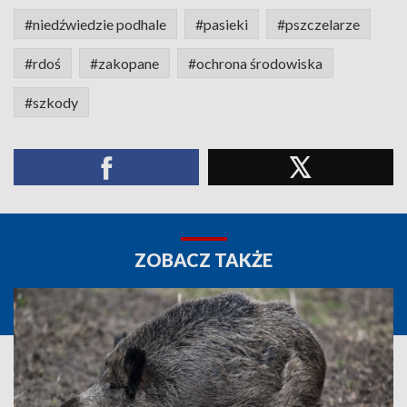
#niedźwiedzie podhale
#pasieki
#pszczelarze
#rdoś
#zakopane
#ochrona środowiska
#szkody
ZOBACZ TAKŻE