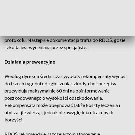
RDOŚ przypomina, że właściciele pasiek mogą liczyć na
odszkodowanie pokrywające 100 proc. strat według cen
rynkowych. Procedura rozpoczyna się od zgłoszenia szkody
do właściwego nadleśnictwa, którego pracownicy mają do
48 godzin na przeprowadzenie oględzin i sporządzenie
protokołu. Następnie dokumentacja trafia do RDOŚ, gdzie
szkoda jest wyceniana przez specjalistę.
Działania prewencyjne
Według dyrekcji średni czas wypłaty rekompensaty wynosi
do trzech tygodni od zgłoszenia szkody, choć przepisy
przewidują maksymalnie 60 dni na poinformowanie
poszkodowanego o wysokości odszkodowania.
Rekompensata może obejmować także koszty leczenia i
utylizacji zwierząt, jednak nie uwzględnia utraconych
korzyści.
RDOŚ rekomenduje pszczelarzom stosowanie