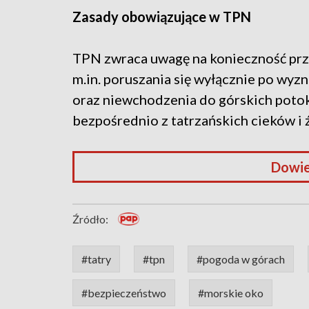
Zasady obowiązujące w TPN
TPN zwraca uwagę na konieczność prz
m.in. poruszania się wyłącznie po wyz
oraz niewchodzenia do górskich potok
bezpośrednio z tatrzańskich cieków i 
Dowie
Źródło:
#tatry
#tpn
#pogoda w górach
#bezpieczeństwo
#morskie oko