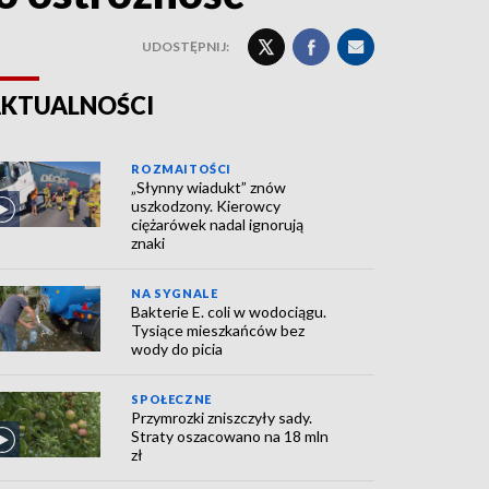
UDOSTĘPNIJ:
KTUALNOŚCI
ROZMAITOŚCI
„Słynny wiadukt” znów
uszkodzony. Kierowcy
ciężarówek nadal ignorują
znaki
NA SYGNALE
Bakterie E. coli w wodociągu.
Tysiące mieszkańców bez
wody do picia
SPOŁECZNE
Przymrozki zniszczyły sady.
Straty oszacowano na 18 mln
zł