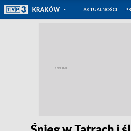
POWRÓT DO
KRAKÓW
AKTUALNOŚCI
P
TVP REGIONY
Śnieg w Tatrach i ś