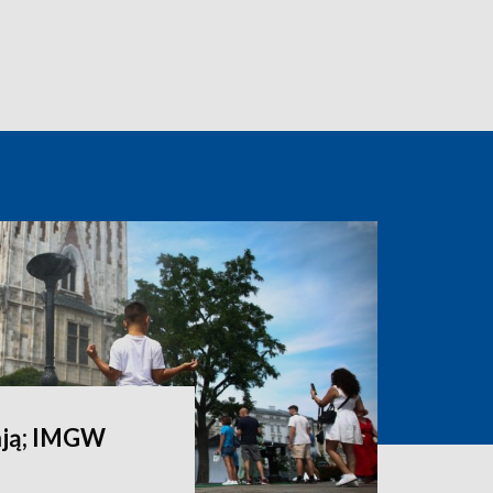
ają; IMGW