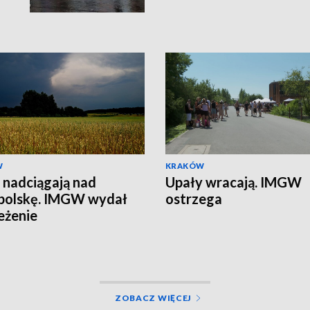
W
KRAKÓW
 nadciągają nad
Upały wracają. IMGW
polskę. IMGW wydał
ostrzega
eżenie
ZOBACZ WIĘCEJ