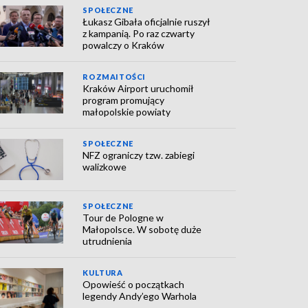
SPOŁECZNE
Łukasz Gibała oficjalnie ruszył
z kampanią. Po raz czwarty
powalczy o Kraków
ROZMAITOŚCI
Kraków Airport uruchomił
program promujący
małopolskie powiaty
SPOŁECZNE
NFZ ograniczy tzw. zabiegi
walizkowe
SPOŁECZNE
Tour de Pologne w
Małopolsce. W sobotę duże
utrudnienia
KULTURA
Opowieść o początkach
legendy Andy’ego Warhola