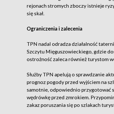
rejonach stromych zboczy istnieje ryz
się skał.
Ograniczenia i zalecenia
TPN nadal odradza działalność tatern
Szczytu Mięguszowieckiego, gdzie do
ostrożność zaleca również turystom w
Służby TPN apelują o sprawdzanie akt
prognoz pogody przed wyjściem na szla
samotnie, odpowiednio przygotować sp
wędrówkę przed zmrokiem. Przypomina
zakaz poruszania się po szlakach tury