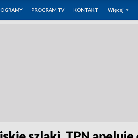
ROGRAMY
PROGRAM TV
KONTAKT
Więcej
liskie szlaki. TPN apeluje