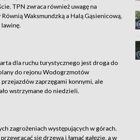
iście. TPN zwraca również uwagę na
zy Równią Waksmundzką a Halą Gąsienicową,
 lawinę.
ta dla ruchu turystycznego jest droga do
Polany do rejonu Wodogrzmotów
z przejazdów zaprzęgami konnymi, ale
ło wstrzymane do niedzieli.
nych zagrożeniach występujących w górach.
przewracać się drzewa i łamać gałęzie, a w