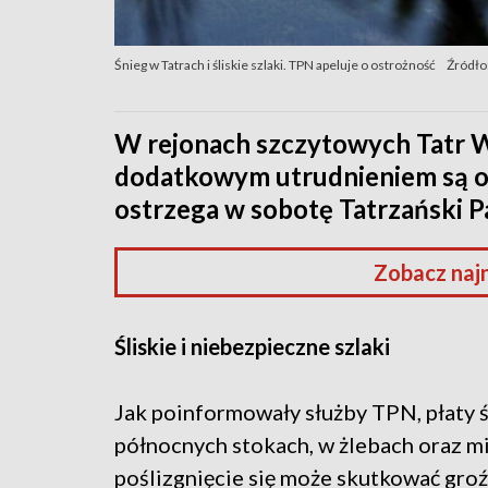
Śnieg w Tatrach i śliskie szlaki. TPN apeluje o ostrożność
Źródło
W rejonach szczytowych Tatr Wy
dodatkowym utrudnieniem są op
ostrzega w sobotę Tatrzański 
Zobacz naj
Śliskie i niebezpieczne szlaki
Jak poinformowały służby TPN, płaty 
północnych stokach, w żlebach oraz m
poślizgnięcie się może skutkować gro