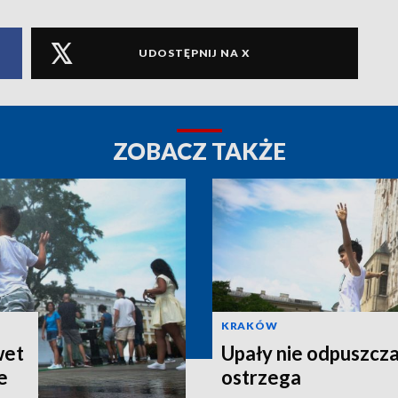
UDOSTĘPNIJ NA X
ZOBACZ TAKŻE
KRAKÓW
wet
Upały nie odpuszcz
e
ostrzega