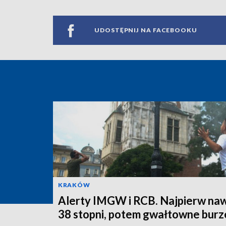
UDOSTĘPNIJ NA FACEBOOKU
KRAKÓW
Alerty IMGW i RCB. Najpierw na
38 stopni, potem gwałtowne burz