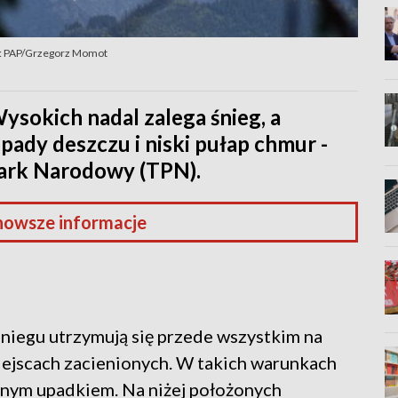
: PAP/Grzegorz Momot
sokich nadal zalega śnieg, a
ady deszczu i niski pułap chmur -
Park Narodowy (TPN).
nowsze informacje
śniegu utrzymują się przede wszystkim na
iejscach zacienionych. W takich warunkach
źnym upadkiem. Na niżej położonych