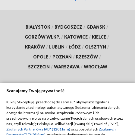
BIAŁYSTOK
/
BYDGOSZCZ
/
GDAŃSK
/
GORZÓW WLKP.
/
KATOWICE
/
KIELCE
/
KRAKÓW
/
LUBLIN
/
ŁÓDŹ
/
OLSZTYN
/
OPOLE
/
POZNAŃ
/
RZESZÓW
/
SZCZECIN
/
WARSZAWA
/
WROCŁAW
Szanujemy Twoją prywatność
Dołącz do nas:
Kliknij "Akceptuję i przechodzę do serwisu", aby wyrazić zgody na
korzystanie z technologii automatycznego śledzenia i zbierania danych,
TVP
dostęp do informacji na Twoim urządzeniu końcowym i ich
Abonament TVP
przechowywanie oraz na przetwarzanie Twoich danych osobowych przez
Regulamin TVP
nas, czyli Telewizję Polską S.A. w likwidacji (zwaną dalej również „TVP”),
Emisja w TVP
Polityka prywatności
Zaufanych Partnerów z IAB* (1201 firm)
oraz pozostałych
Zaufanych
Partnerów TVP (93 firm)
, w celach marketingowych (w tym do