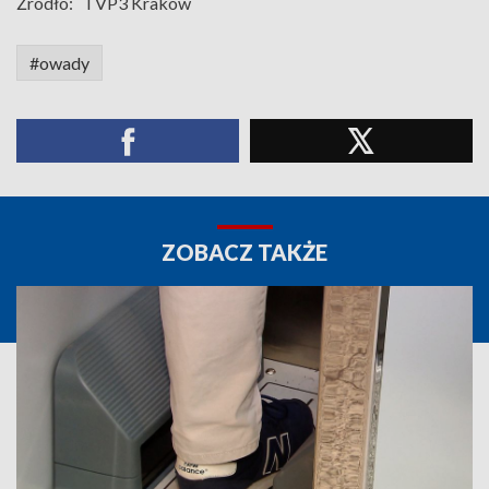
Źródło:
TVP3 Kraków
#owady
ZOBACZ TAKŻE