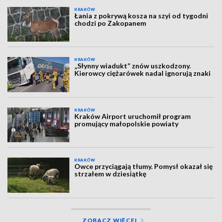
KRAKÓW
Łania z pokrywą kosza na szyi od tygodni
chodzi po Zakopanem
KRAKÓW
„Słynny wiadukt” znów uszkodzony.
Kierowcy ciężarówek nadal ignorują znaki
KRAKÓW
Kraków Airport uruchomił program
promujący małopolskie powiaty
KRAKÓW
Owce przyciągają tłumy. Pomysł okazał się
strzałem w dziesiątkę
ZOBACZ WIĘCEJ