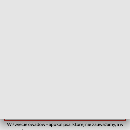
Piękne i zagrożone
Źródło: TVP3 Kraków
Giną na naszych oczach. Owadów jest coraz mniej,
co ma poważne konsekwencje. Środki chemiczne
wciąż używane są w nadmiarze, siedliska owadów
są regularnie niszczone. W Uniwersytecie
Rolniczym jest o tym mowa przez cały weekend, ale
również można się przekonać o „Ukrytym pięknie
świata owadów”.
Zobacz najnowsze informacje
W świecie owadów - apokalipsa, której nie zauważamy, a w