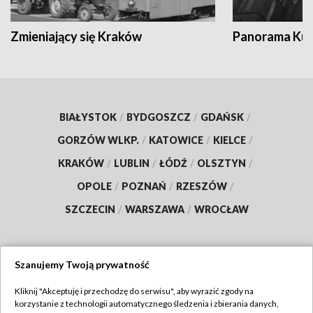
Zmieniający się Kraków
Panorama Kul
BIAŁYSTOK
/
BYDGOSZCZ
/
GDAŃSK
/
GORZÓW WLKP.
/
KATOWICE
/
KIELCE
/
KRAKÓW
/
LUBLIN
/
ŁÓDŹ
/
OLSZTYN
/
OPOLE
/
POZNAŃ
/
RZESZÓW
/
SZCZECIN
/
WARSZAWA
/
WROCŁAW
Szanujemy Twoją prywatność
Dołącz do nas:
Kliknij "Akceptuję i przechodzę do serwisu", aby wyrazić zgody na
korzystanie z technologii automatycznego śledzenia i zbierania danych,
TVP