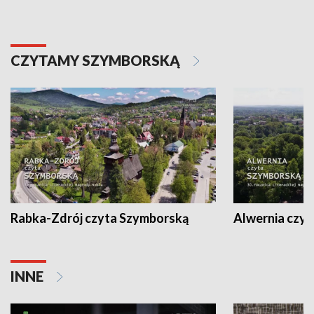
CZYTAMY SZYMBORSKĄ
Rabka-Zdrój czyta Szymborską
Alwernia czy
INNE