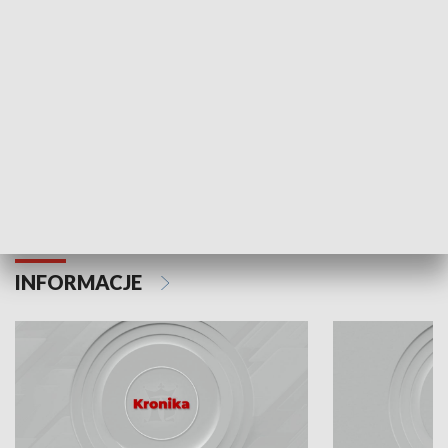
Odc. 6
Odc. 5
Czy wiesz, że Kraków inwestuje w edukację i
Czy wiesz, jak Kr
rozwój młodych?
mieszkańców?
INFORMACJE