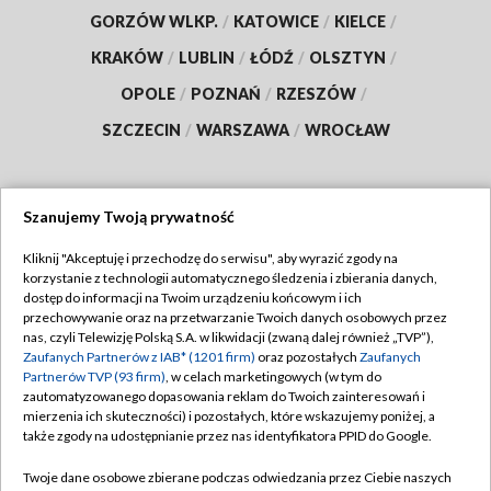
GORZÓW WLKP.
/
KATOWICE
/
KIELCE
/
KRAKÓW
/
LUBLIN
/
ŁÓDŹ
/
OLSZTYN
/
OPOLE
/
POZNAŃ
/
RZESZÓW
/
SZCZECIN
/
WARSZAWA
/
WROCŁAW
Szanujemy Twoją prywatność
Dołącz do nas:
Kliknij "Akceptuję i przechodzę do serwisu", aby wyrazić zgody na
korzystanie z technologii automatycznego śledzenia i zbierania danych,
TVP
dostęp do informacji na Twoim urządzeniu końcowym i ich
Abonament TVP
przechowywanie oraz na przetwarzanie Twoich danych osobowych przez
Regulamin TVP
nas, czyli Telewizję Polską S.A. w likwidacji (zwaną dalej również „TVP”),
Emisja w TVP
Zaufanych Partnerów z IAB* (1201 firm)
oraz pozostałych
Zaufanych
Polityka prywatności
Partnerów TVP (93 firm)
, w celach marketingowych (w tym do
Centrum informacji TVP
Moje zgody
zautomatyzowanego dopasowania reklam do Twoich zainteresowań i
mierzenia ich skuteczności) i pozostałych, które wskazujemy poniżej, a
Naziemna Telewizja Cyfrowa
Pomoc
także zgody na udostępnianie przez nas identyfikatora PPID do Google.
Sklep TVP
Biuro reklamy
Twoje dane osobowe zbierane podczas odwiedzania przez Ciebie naszych