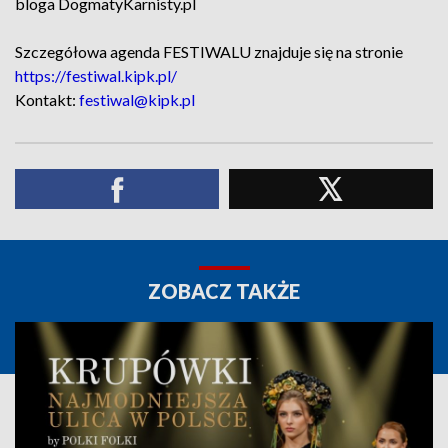
bloga DogmatyKarnisty.pl
Szczegółowa agenda FESTIWALU znajduje się na stronie
https://festiwal.kipk.pl/
Kontakt:
festiwal@kipk.pl
ZOBACZ TAKŻE