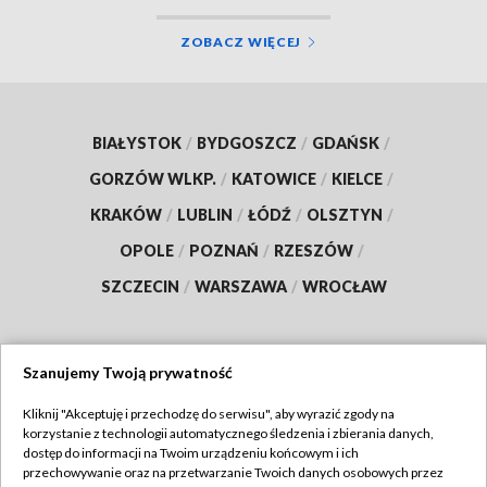
ZOBACZ WIĘCEJ
BIAŁYSTOK
/
BYDGOSZCZ
/
GDAŃSK
/
GORZÓW WLKP.
/
KATOWICE
/
KIELCE
/
KRAKÓW
/
LUBLIN
/
ŁÓDŹ
/
OLSZTYN
/
OPOLE
/
POZNAŃ
/
RZESZÓW
/
SZCZECIN
/
WARSZAWA
/
WROCŁAW
Szanujemy Twoją prywatność
Dołącz do nas:
Kliknij "Akceptuję i przechodzę do serwisu", aby wyrazić zgody na
korzystanie z technologii automatycznego śledzenia i zbierania danych,
TVP
dostęp do informacji na Twoim urządzeniu końcowym i ich
Abonament TVP
przechowywanie oraz na przetwarzanie Twoich danych osobowych przez
Regulamin TVP