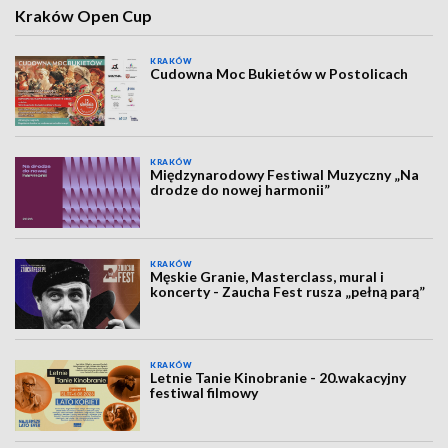
Kraków Open Cup
KRAKÓW
Cudowna Moc Bukietów w Postolicach
KRAKÓW
Międzynarodowy Festiwal Muzyczny „Na
drodze do nowej harmonii”
KRAKÓW
Męskie Granie, Masterclass, mural i
koncerty - Zaucha Fest rusza „pełną parą”
KRAKÓW
Letnie Tanie Kinobranie - 20.wakacyjny
festiwal filmowy