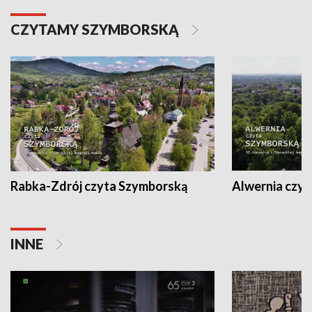
CZYTAMY SZYMBORSKĄ
Rabka-Zdrój czyta Szymborską
Alwernia czy
INNE