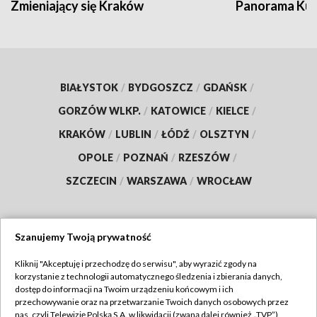
Zmieniający się Kraków
Panorama Kul
BIAŁYSTOK
/
BYDGOSZCZ
/
GDAŃSK
/
GORZÓW WLKP.
/
KATOWICE
/
KIELCE
/
KRAKÓW
/
LUBLIN
/
ŁÓDŹ
/
OLSZTYN
/
OPOLE
/
POZNAŃ
/
RZESZÓW
/
SZCZECIN
/
WARSZAWA
/
WROCŁAW
Szanujemy Twoją prywatność
Dołącz do nas:
Kliknij "Akceptuję i przechodzę do serwisu", aby wyrazić zgody na
korzystanie z technologii automatycznego śledzenia i zbierania danych,
TVP
dostęp do informacji na Twoim urządzeniu końcowym i ich
Abonament TVP
przechowywanie oraz na przetwarzanie Twoich danych osobowych przez
Regulamin TVP
nas, czyli Telewizję Polską S.A. w likwidacji (zwaną dalej również „TVP”),