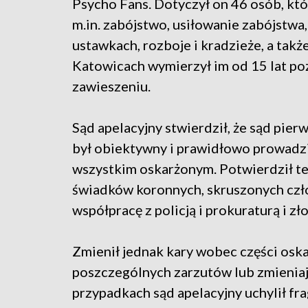
Psycho Fans. Dotyczył on 46 osób, któ
m.in. zabójstwo, usiłowanie zabójstwa,
ustawkach, rozboje i kradzieże, a tak
Katowicach wymierzył im od 15 lat po
zawieszeniu.
Sąd apelacyjny stwierdził, że sąd pier
był obiektywny i prawidłowo prowadzi
wszystkim oskarżonym. Potwierdził te
świadków koronnych, skruszonych czło
współpracę z policją i prokuraturą i z
Zmienił jednak kary wobec części oska
poszczególnych zarzutów lub zmieniaj
przypadkach sąd apelacyjny uchylił f