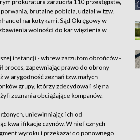
rym prokuratura zarzuciła 110 przestępstw,
 porwania, brutalne pobicia, udział w tzw.
że handel narkotykami. Sąd Okręgowy w
zbawienia wolności do kar więzienia w
wszej instancji - wbrew zarzutom obrońców -
ł proces, zapewniając prawo do obrony
ż wiarygodność zeznań tzw. małych
nków grupy, którzy zdecydowali się na
łożyli zeznania obciążające kompanów.
rżonych, uniewinniając ich od
ąc kwalifikacje czynów. W nielicznych
ragment wyroku i przekazał do ponownego