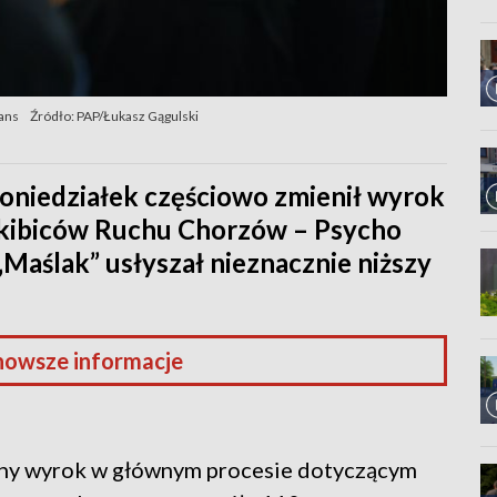
ans
Źródło: PAP/Łukasz Gągulski
oniedziałek częściowo zmienił wyrok
kibiców Ruchu Chorzów – Psycho
 „Maślak” usłyszał nieznacznie niższy
nowsze informacje
cny wyrok w głównym procesie dotyczącym