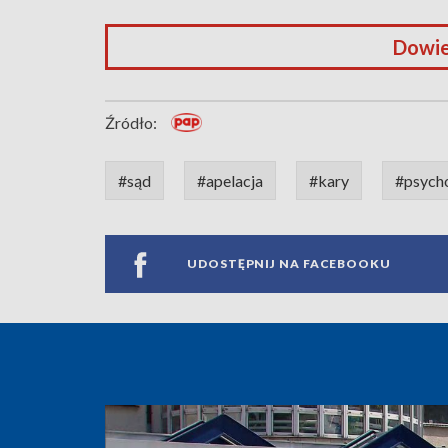
Dowie
Źródło:
#sąd
#apelacja
#kary
#psych
UDOSTĘPNIJ NA FACEBOOKU