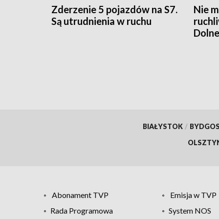
Zderzenie 5 pojazdów na S7.
Nie m
Są utrudnienia w ruchu
ruchl
Dolne
BIAŁYSTOK
/
BYDGO
OLSZTY
Abonament TVP
Emisja w TVP
Rada Programowa
System NOS