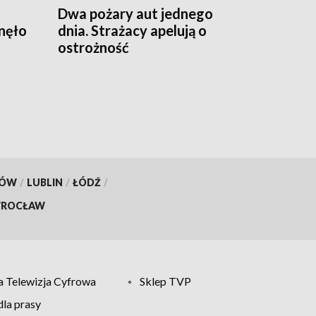
Dwa pożary aut jednego
nęło
dnia. Strażacy apelują o
ostrożność
KÓW
/
LUBLIN
/
ŁÓDŹ
/
ROCŁAW
 Telewizja Cyfrowa
Sklep TVP
la prasy