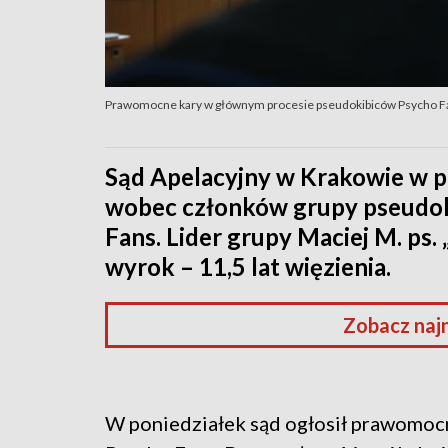
Prawomocne kary w głównym procesie pseudokibiców Psycho F
Sąd Apelacyjny w Krakowie w p
wobec członków grupy pseudo
Fans. Lider grupy Maciej M. ps.
wyrok – 11,5 lat więzienia.
Zobacz naj
W poniedziałek sąd ogłosił prawomo