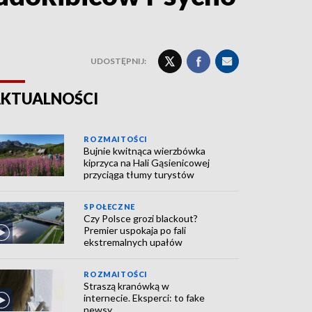
UDOSTĘPNIJ:
KTUALNOŚCI
ROZMAITOŚCI
Bujnie kwitnąca wierzbówka
kiprzyca na Hali Gąsienicowej
przyciąga tłumy turystów
SPOŁECZNE
Czy Polsce grozi blackout?
Premier uspokaja po fali
ekstremalnych upałów
ROZMAITOŚCI
Straszą kranówką w
internecie. Eksperci: to fake
newsy