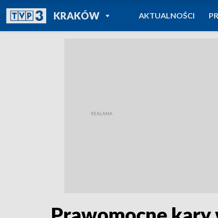
POWRÓT DO
KRAKÓW
AKTUALNOŚCI
P
TVP REGIONY
Prawomocne kary 