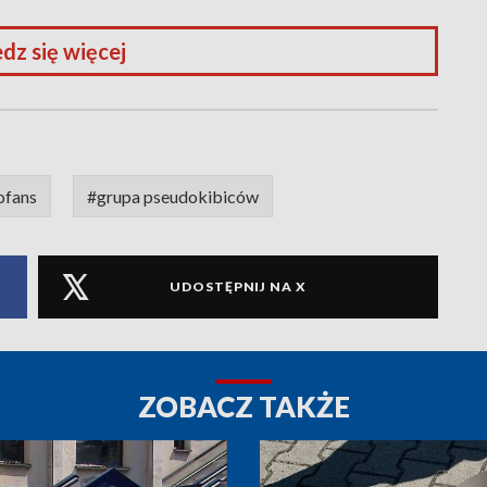
dz się więcej
ofans
#grupa pseudokibiców
UDOSTĘPNIJ NA X
ZOBACZ TAKŻE