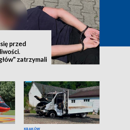
się przed
iwości.
głów" zatrzymali
latka
KRAKÓW