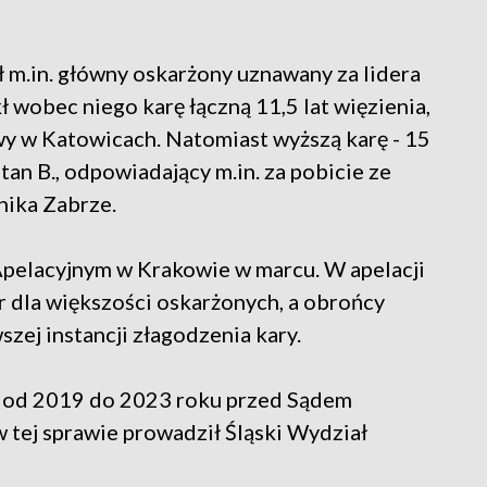
ł m.in. główny oskarżony uznawany za lidera
ł wobec niego karę łączną 11,5 lat więzienia,
owy w Katowicach. Natomiast wyższą karę - 15
etan B., odpowiadający m.in. za pobicie ze
nika Zabrze.
pelacyjnym w Krakowie w marcu. W apelacji
r dla większości oskarżonych, a obrońcy
zej instancji złagodzenia kary.
ię od 2019 do 2023 roku przed Sądem
tej sprawie prowadził Śląski Wydział