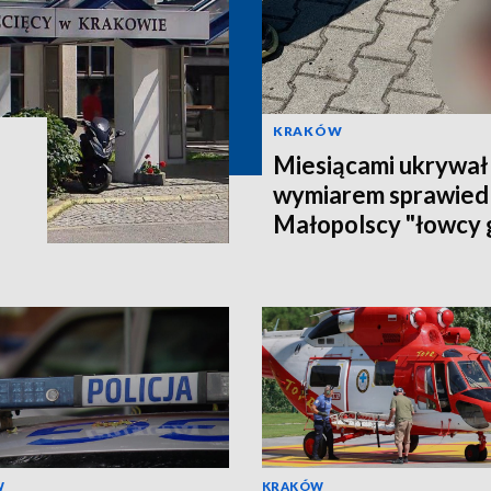
KRAKÓW
Miesiącami ukrywał 
wymiarem sprawiedl
Małopolscy "łowcy 
poszukiwanego 27-
W
KRAKÓW