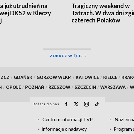
a już utrudnień na
Tragiczny weekend w
iwej DK52 w Kleczy
Tatrach. W dwa dni zgi
j
czterech Polaków
ZOBACZ WIĘCEJ
SZCZ
/
GDAŃSK
/
GORZÓW WLKP.
/
KATOWICE
/
KIELCE
/
KRA
N
/
OPOLE
/
POZNAŃ
/
RZESZÓW
/
SZCZECIN
/
WARSZAWA
/
W
Dołącz do nas:
Centrum informacji TVP
Naziemna
Informacje o nadawcy
Program d