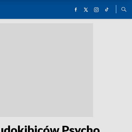
udokibiców Psycho