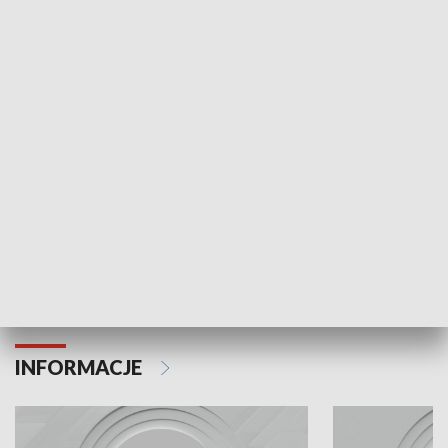
Odc. 6
Odc. 5
Czy wiesz, że Kraków inwestuje w edukację i
Czy wiesz, jak Kr
rozwój młodych?
mieszkańców?
INFORMACJE