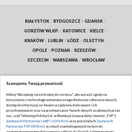
BIAŁYSTOK
/
BYDGOSZCZ
/
GDAŃSK
/
GORZÓW WLKP.
/
KATOWICE
/
KIELCE
/
KRAKÓW
/
LUBLIN
/
ŁÓDŹ
/
OLSZTYN
/
OPOLE
/
POZNAŃ
/
RZESZÓW
/
SZCZECIN
/
WARSZAWA
/
WROCŁAW
Szanujemy Twoją prywatność
Dołącz do nas:
Kliknij "Akceptuję i przechodzę do serwisu", aby wyrazić zgody na
korzystanie z technologii automatycznego śledzenia i zbierania danych,
TVP
dostęp do informacji na Twoim urządzeniu końcowym i ich
Abonament TVP
przechowywanie oraz na przetwarzanie Twoich danych osobowych przez
Regulamin TVP
nas, czyli Telewizję Polską S.A. w likwidacji (zwaną dalej również „TVP”),
Emisja w TVP
Zaufanych Partnerów z IAB* (1201 firm)
oraz pozostałych
Zaufanych
Polityka prywatności
Partnerów TVP (93 firm)
, w celach marketingowych (w tym do
Centrum informacji TVP
Moje zgody
zautomatyzowanego dopasowania reklam do Twoich zainteresowań i