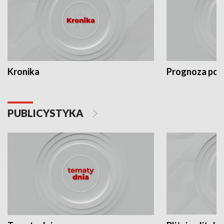
Kronika
Prognoza po
PUBLICYSTYKA