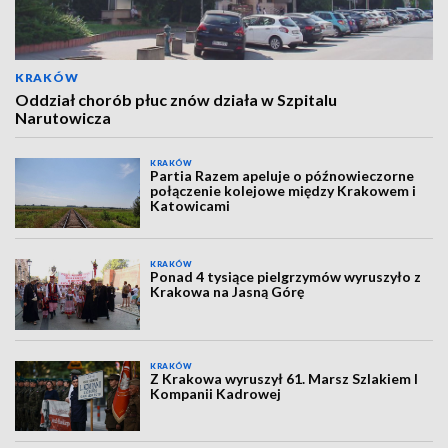
KRAKÓW
Oddział chorób płuc znów działa w Szpitalu
Narutowicza
KRAKÓW
Partia Razem apeluje o późnowieczorne
połączenie kolejowe między Krakowem i
Katowicami
KRAKÓW
Ponad 4 tysiące pielgrzymów wyruszyło z
Krakowa na Jasną Górę
KRAKÓW
Z Krakowa wyruszył 61. Marsz Szlakiem I
Kompanii Kadrowej