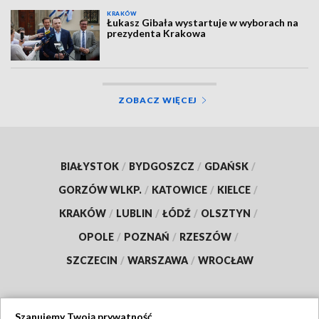
KRAKÓW
Łukasz Gibała wystartuje w wyborach na
prezydenta Krakowa
ZOBACZ WIĘCEJ
BIAŁYSTOK
/
BYDGOSZCZ
/
GDAŃSK
/
GORZÓW WLKP.
/
KATOWICE
/
KIELCE
/
KRAKÓW
/
LUBLIN
/
ŁÓDŹ
/
OLSZTYN
/
OPOLE
/
POZNAŃ
/
RZESZÓW
/
SZCZECIN
/
WARSZAWA
/
WROCŁAW
Szanujemy Twoją prywatność