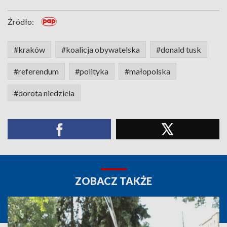
Źródło:
#kraków
#koalicja obywatelska
#donald tusk
#referendum
#polityka
#małopolska
#dorota niedziela
ZOBACZ TAKŻE