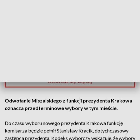
wyzwań politycznych.
Najbliższe tygodnie pokażą, jaką strategię przyjmie Koalicja
Obywatelska przed wyborami i kto będzie nowym liderem w
regionie.
Zmiany te są bezpośrednim następstwem wydarzeń w
Krakowie i mogą mieć
istotny wpływ na układ sił
politycznych w Małopolsce
.
Dowiedz się więcej
Odwołanie Miszalskiego z funkcji prezydenta Krakowa
oznacza przedterminowe wybory w tym mieście.
Do czasu wyboru nowego prezydenta Krakowa funkcję
komisarza będzie pełnił Stanisław Kracik, dotychczasowy
zastępca prezydenta. Kodeks wyborczy wskazuje, że wybory