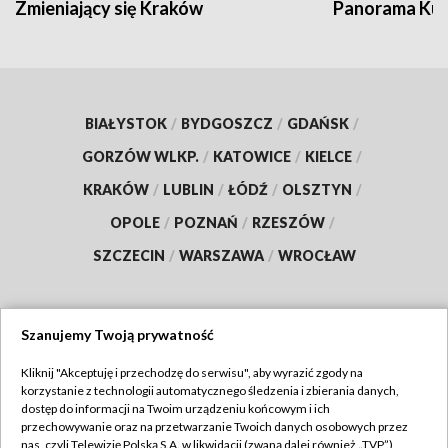
Zmieniający się Kraków
Panorama Kul
BIAŁYSTOK
/
BYDGOSZCZ
/
GDAŃSK
/
GORZÓW WLKP.
/
KATOWICE
/
KIELCE
/
KRAKÓW
/
LUBLIN
/
ŁÓDŹ
/
OLSZTYN
/
OPOLE
/
POZNAŃ
/
RZESZÓW
/
SZCZECIN
/
WARSZAWA
/
WROCŁAW
Szanujemy Twoją prywatność
Dołącz do nas:
Kliknij "Akceptuję i przechodzę do serwisu", aby wyrazić zgody na
korzystanie z technologii automatycznego śledzenia i zbierania danych,
TVP
dostęp do informacji na Twoim urządzeniu końcowym i ich
Abonament TVP
przechowywanie oraz na przetwarzanie Twoich danych osobowych przez
Regulamin TVP
nas, czyli Telewizję Polską S.A. w likwidacji (zwaną dalej również „TVP”),