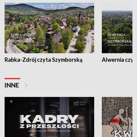
Rabka-Zdrój czyta Szymborską
Alwernia czy
INNE