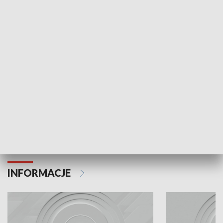
Odc. 6
Odc. 5
Czy wiesz, że Kraków inwestuje w edukację i
Czy wiesz, jak Kr
rozwój młodych?
mieszkańców?
INFORMACJE