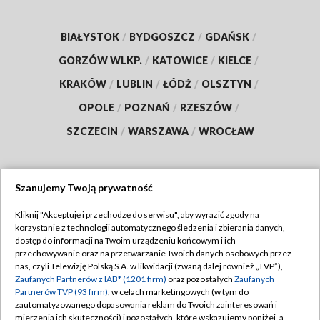
BIAŁYSTOK
/
BYDGOSZCZ
/
GDAŃSK
/
GORZÓW WLKP.
/
KATOWICE
/
KIELCE
/
KRAKÓW
/
LUBLIN
/
ŁÓDŹ
/
OLSZTYN
/
OPOLE
/
POZNAŃ
/
RZESZÓW
/
SZCZECIN
/
WARSZAWA
/
WROCŁAW
Szanujemy Twoją prywatność
Dołącz do nas:
Kliknij "Akceptuję i przechodzę do serwisu", aby wyrazić zgody na
korzystanie z technologii automatycznego śledzenia i zbierania danych,
TVP
dostęp do informacji na Twoim urządzeniu końcowym i ich
Abonament TVP
przechowywanie oraz na przetwarzanie Twoich danych osobowych przez
Regulamin TVP
nas, czyli Telewizję Polską S.A. w likwidacji (zwaną dalej również „TVP”),
Emisja w TVP
Zaufanych Partnerów z IAB* (1201 firm)
oraz pozostałych
Zaufanych
Polityka prywatności
Partnerów TVP (93 firm)
, w celach marketingowych (w tym do
Centrum informacji TVP
Moje zgody
zautomatyzowanego dopasowania reklam do Twoich zainteresowań i
mierzenia ich skuteczności) i pozostałych, które wskazujemy poniżej, a