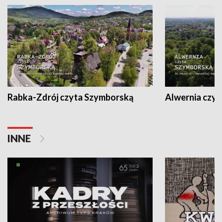
Rabka-Zdrój czyta Szymborską
Alwernia czy
INNE