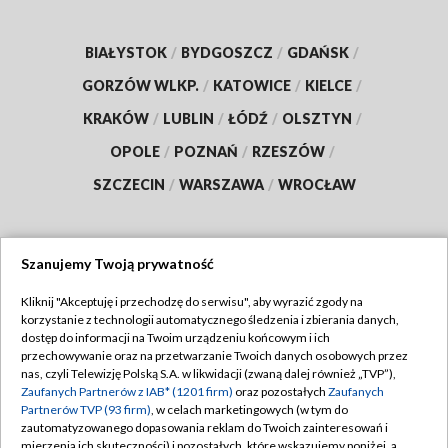
BIAŁYSTOK
/
BYDGOSZCZ
/
GDAŃSK
/
GORZÓW WLKP.
/
KATOWICE
/
KIELCE
/
KRAKÓW
/
LUBLIN
/
ŁÓDŹ
/
OLSZTYN
/
OPOLE
/
POZNAŃ
/
RZESZÓW
/
SZCZECIN
/
WARSZAWA
/
WROCŁAW
Szanujemy Twoją prywatność
Dołącz do nas:
Kliknij "Akceptuję i przechodzę do serwisu", aby wyrazić zgody na
korzystanie z technologii automatycznego śledzenia i zbierania danych,
TVP
dostęp do informacji na Twoim urządzeniu końcowym i ich
Abonament TVP
przechowywanie oraz na przetwarzanie Twoich danych osobowych przez
Regulamin TVP
nas, czyli Telewizję Polską S.A. w likwidacji (zwaną dalej również „TVP”),
Emisja w TVP
Zaufanych Partnerów z IAB* (1201 firm)
oraz pozostałych
Zaufanych
Polityka prywatności
Partnerów TVP (93 firm)
, w celach marketingowych (w tym do
Centrum informacji TVP
Moje zgody
zautomatyzowanego dopasowania reklam do Twoich zainteresowań i
mierzenia ich skuteczności) i pozostałych, które wskazujemy poniżej, a