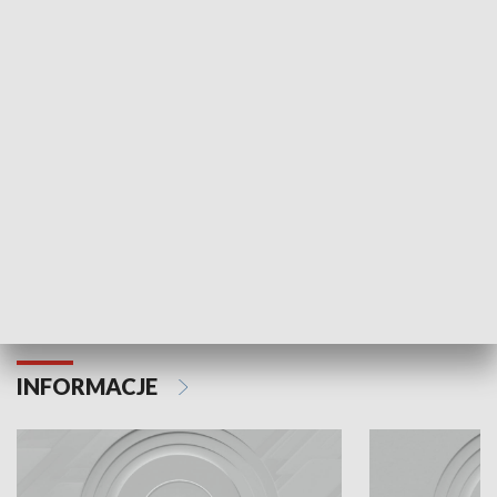
Odc. 6
Odc. 5
Czy wiesz, że Kraków inwestuje w edukację i
Czy wiesz, jak Kr
rozwój młodych?
mieszkańców?
INFORMACJE