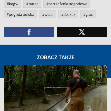
#imgw
#burze
#ostrzeżenia pogodowe
#pogoda polska
#wiatr
#deszcz
#grad
ZOBACZ TAKŻE