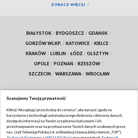
ZOBACZ WIĘCEJ
BIAŁYSTOK
/
BYDGOSZCZ
/
GDAŃSK
/
GORZÓW WLKP.
/
KATOWICE
/
KIELCE
/
KRAKÓW
/
LUBLIN
/
ŁÓDŹ
/
OLSZTYN
/
OPOLE
/
POZNAŃ
/
RZESZÓW
/
SZCZECIN
/
WARSZAWA
/
WROCŁAW
Szanujemy Twoją prywatność
Dołącz do nas:
Kliknij "Akceptuję i przechodzę do serwisu", aby wyrazić zgody na
korzystanie z technologii automatycznego śledzenia i zbierania danych,
TVP
dostęp do informacji na Twoim urządzeniu końcowym i ich
Abonament TVP
przechowywanie oraz na przetwarzanie Twoich danych osobowych przez
Regulamin TVP
nas, czyli Telewizję Polską S.A. w likwidacji (zwaną dalej również „TVP”),
Emisja w TVP
Zaufanych Partnerów z IAB* (1201 firm)
oraz pozostałych
Zaufanych