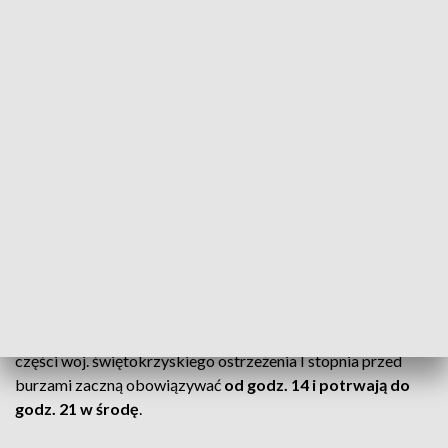
Alerty dla zachodniej i centralnej Polski
Dla woj. opolskiego i śląskiego oraz części woj.
zachodniopomorskiego, wielkopolskiego, łódzkiego i
dolnośląskiego alert I stopnia przed burzami rozpocznie się
w środę o godz. 13 i potrwa do godz. 21 tego samego dnia.
Prognozowane są tam burze, którym miejscami będą
towarzyszyć
silne opady deszczu od 20 mm do 35 mm
oraz
porywy wiatru do 85 km/h
. Lokalnie może wystąpić
grad.
Burze także na południu
Z kolei
dla woj. małopolskiego
i podkarpackiego oraz
części woj. świętokrzyskiego ostrzeżenia I stopnia przed
burzami zaczną obowiązywać
od godz. 14 i potrwają do
godz. 21 w środę
.