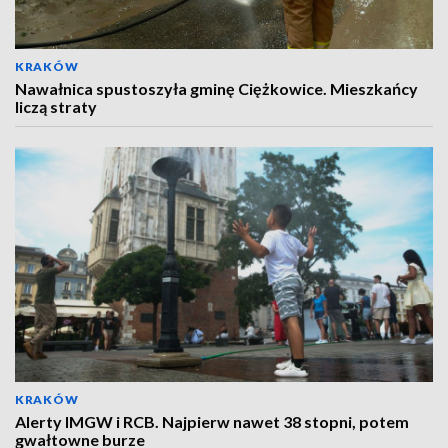
KRAKÓW
Nawałnica spustoszyła gminę Ciężkowice. Mieszkańcy
liczą straty
KRAKÓW
Alerty IMGW i RCB. Najpierw nawet 38 stopni, potem
gwałtowne burze