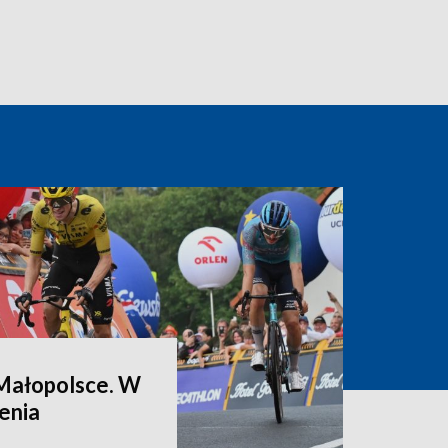
Małopolsce. W
enia