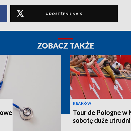
UDOSTĘPNIJ NA X
ZOBACZ TAKŻE
KRAKÓW
zkowe
Tour de Pologne w 
sobotę duże utrudni