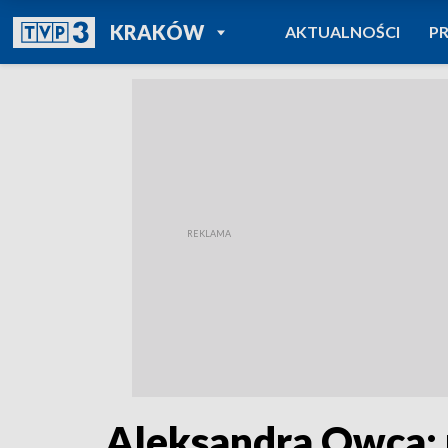
POWRÓT DO
KRAKÓW
AKTUALNOŚCI
P
TVP REGIONY
Aleksandra Owca: 