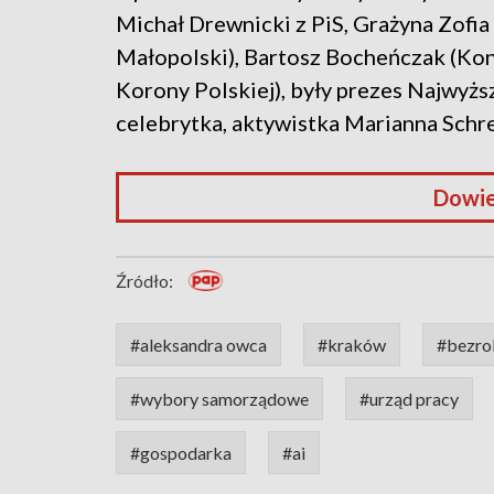
Michał Drewnicki z PiS, Grażyna Zofi
Małopolski), Bartosz Bocheńczak (Kon
Korony Polskiej), były prezes Najwyżs
celebrytka, aktywistka Marianna Schre
Dowie
Źródło:
#aleksandra owca
#kraków
#bezro
#wybory samorządowe
#urząd pracy
#gospodarka
#ai