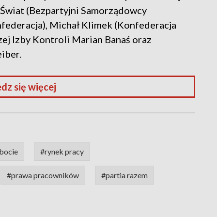
a Świat (Bezpartyjni Samorządowcy
federacja), Michał Klimek (Konfederacja
zej Izby Kontroli Marian Banaś oraz
iber.
dz się więcej
bocie
#rynek pracy
#prawa pracowników
#partia razem