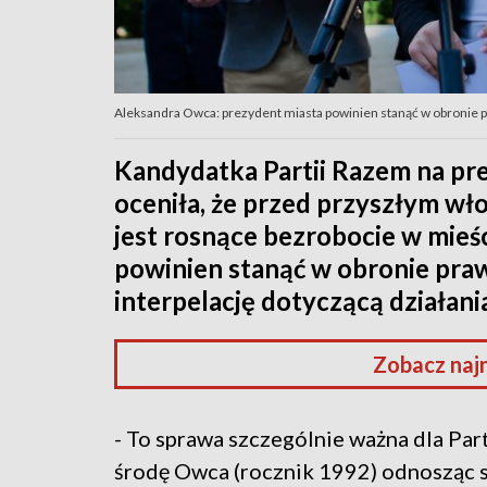
Aleksandra Owca: prezydent miasta powinien stanąć w obronie 
Kandydatka Partii Razem na p
oceniła, że przed przyszłym wł
jest rosnące bezrobocie w mieśc
powinien stanąć w obronie pra
interpelację dotyczącą działani
Zobacz naj
- To sprawa szczególnie ważna dla Par
środę Owca (rocznik 1992) odnosząc si