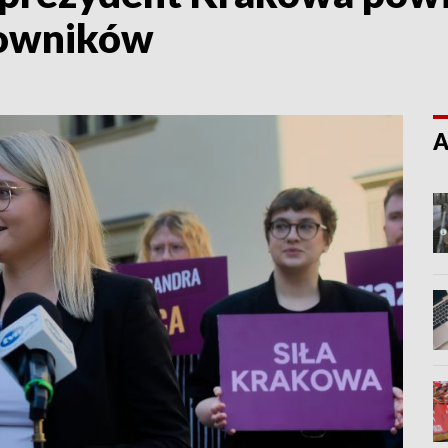
cowników
A