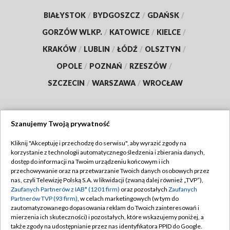
BIAŁYSTOK
/
BYDGOSZCZ
/
GDAŃSK
/
GORZÓW WLKP.
/
KATOWICE
/
KIELCE
/
KRAKÓW
/
LUBLIN
/
ŁÓDŹ
/
OLSZTYN
/
OPOLE
/
POZNAŃ
/
RZESZÓW
/
SZCZECIN
/
WARSZAWA
/
WROCŁAW
Szanujemy Twoją prywatność
Dołącz do nas:
Kliknij "Akceptuję i przechodzę do serwisu", aby wyrazić zgody na
korzystanie z technologii automatycznego śledzenia i zbierania danych,
TVP
dostęp do informacji na Twoim urządzeniu końcowym i ich
Abonament TVP
przechowywanie oraz na przetwarzanie Twoich danych osobowych przez
Regulamin TVP
nas, czyli Telewizję Polską S.A. w likwidacji (zwaną dalej również „TVP”),
Emisja w TVP
Polityka prywatności
Zaufanych Partnerów z IAB* (1201 firm)
oraz pozostałych
Zaufanych
Partnerów TVP (93 firm)
, w celach marketingowych (w tym do
Centrum informacji TVP
Moje zgody
zautomatyzowanego dopasowania reklam do Twoich zainteresowań i
mierzenia ich skuteczności) i pozostałych, które wskazujemy poniżej, a
Naziemna Telewizja Cyfrowa
Pomoc
także zgody na udostępnianie przez nas identyfikatora PPID do Google.