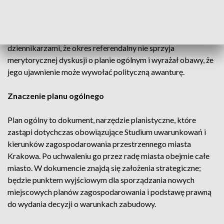
majowym referendum prezydenta Aleksandra Miszalskiego
krytykowali w ostatnich miesiącach jego przeciwnicy.
Miszalski tłumaczył wówczas w rozmowach z
dziennikarzami, że okres referendalny nie sprzyja
merytorycznej dyskusji o planie ogólnym i wyrażał obawy, że
jego ujawnienie może wywołać polityczną awanturę.
Znaczenie planu ogólnego
Plan ogólny to dokument, narzędzie planistyczne, które
zastąpi dotychczas obowiązujące Studium uwarunkowań i
kierunków zagospodarowania przestrzennego miasta
Krakowa. Po uchwaleniu go przez radę miasta obejmie całe
miasto. W dokumencie znajdą się założenia strategiczne;
będzie punktem wyjściowym dla sporządzania nowych
miejscowych planów zagospodarowania i podstawę prawną
do wydania decyzji o warunkach zabudowy.