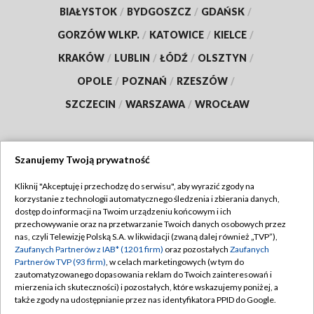
BIAŁYSTOK
/
BYDGOSZCZ
/
GDAŃSK
/
GORZÓW WLKP.
/
KATOWICE
/
KIELCE
/
KRAKÓW
/
LUBLIN
/
ŁÓDŹ
/
OLSZTYN
/
OPOLE
/
POZNAŃ
/
RZESZÓW
/
SZCZECIN
/
WARSZAWA
/
WROCŁAW
Szanujemy Twoją prywatność
Dołącz do nas:
Kliknij "Akceptuję i przechodzę do serwisu", aby wyrazić zgody na
korzystanie z technologii automatycznego śledzenia i zbierania danych,
TVP
dostęp do informacji na Twoim urządzeniu końcowym i ich
Abonament TVP
przechowywanie oraz na przetwarzanie Twoich danych osobowych przez
Regulamin TVP
nas, czyli Telewizję Polską S.A. w likwidacji (zwaną dalej również „TVP”),
Emisja w TVP
Polityka prywatności
Zaufanych Partnerów z IAB* (1201 firm)
oraz pozostałych
Zaufanych
Partnerów TVP (93 firm)
, w celach marketingowych (w tym do
Centrum informacji TVP
Moje zgody
zautomatyzowanego dopasowania reklam do Twoich zainteresowań i
mierzenia ich skuteczności) i pozostałych, które wskazujemy poniżej, a
Naziemna Telewizja Cyfrowa
Pomoc
także zgody na udostępnianie przez nas identyfikatora PPID do Google.