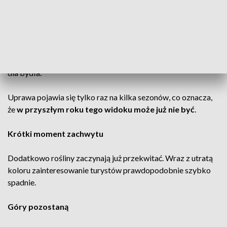
Koniczyna nie dla turystów
Koniczyna inkarnatka nie jest posadzona dla efektu
wizualnego. To
roślina pastewna
, hodowana jako pokarm
dla bydła.
Uprawa pojawia się tylko raz na kilka sezonów, co oznacza,
że
w przyszłym roku tego widoku może już nie być
.
Krótki moment zachwytu
Dodatkowo rośliny zaczynają już przekwitać. Wraz z utratą
koloru zainteresowanie turystów prawdopodobnie szybko
spadnie.
Góry pozostaną