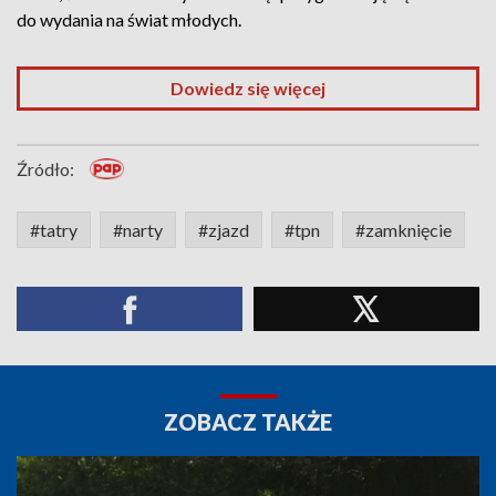
do wydania na świat młodych.
Dowiedz się więcej
Źródło:
#tatry
#narty
#zjazd
#tpn
#zamknięcie
ZOBACZ TAKŻE