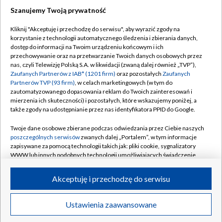
Szanujemy Twoją prywatność
Dołącz do nas:
Kliknij "Akceptuję i przechodzę do serwisu", aby wyrazić zgody na
korzystanie z technologii automatycznego śledzenia i zbierania danych,
TVP
dostęp do informacji na Twoim urządzeniu końcowym i ich
Abonament TVP
przechowywanie oraz na przetwarzanie Twoich danych osobowych przez
Regulamin TVP
nas, czyli Telewizję Polską S.A. w likwidacji (zwaną dalej również „TVP”),
Emisja w TVP
Polityka prywatności
Zaufanych Partnerów z IAB* (1201 firm)
oraz pozostałych
Zaufanych
Partnerów TVP (93 firm)
, w celach marketingowych (w tym do
Centrum informacji TVP
Moje zgody
zautomatyzowanego dopasowania reklam do Twoich zainteresowań i
mierzenia ich skuteczności) i pozostałych, które wskazujemy poniżej, a
Naziemna Telewizja Cyfrowa
Pomoc
także zgody na udostępnianie przez nas identyfikatora PPID do Google.
Sklep TVP
Biuro reklamy
Twoje dane osobowe zbierane podczas odwiedzania przez Ciebie naszych
Rada Programowa
Kontakt
poszczególnych serwisów
zwanych dalej „Portalem”, w tym informacje
zapisywane za pomocą technologii takich jak: pliki cookie, sygnalizatory
System NOS
WWW lub innych podobnych technologii umożliwiających świadczenie
dopasowanych i bezpiecznych usług, personalizację treści oraz reklam,
Informacje o nadawcy
Kanały
udostępnianie funkcji mediów społecznościowych oraz analizowanie
Akceptuję i przechodzę do serwisu
ruchu w Internecie.
Program dla prasy
©2026 Telewizja Polska S.A. w likwidacji
Biuro Reklamy
Twoje dane osobowe zbierane podczas odwiedzania przez Ciebie
Ustawienia zaawansowane
poszczególnych serwisów
na Portalu, takie jak adresy IP, identyfikatory
Ogłoszenie przetargowe
Twoich urządzeń końcowych i identyfikatory plików cookie, informacje o