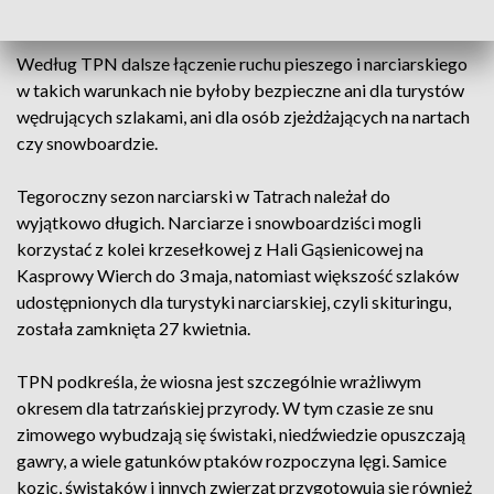
podłożu, co zwiększa ryzyko wypadków.
Według TPN dalsze łączenie ruchu pieszego i narciarskiego
w takich warunkach nie byłoby bezpieczne ani dla turystów
wędrujących szlakami, ani dla osób zjeżdżających na nartach
czy snowboardzie.
Tegoroczny sezon narciarski w Tatrach należał do
wyjątkowo długich. Narciarze i snowboardziści mogli
korzystać z kolei krzesełkowej z Hali Gąsienicowej na
Kasprowy Wierch do 3 maja, natomiast większość szlaków
udostępnionych dla turystyki narciarskiej, czyli skituringu,
została zamknięta 27 kwietnia.
TPN podkreśla, że wiosna jest szczególnie wrażliwym
okresem dla tatrzańskiej przyrody. W tym czasie ze snu
zimowego wybudzają się świstaki, niedźwiedzie opuszczają
gawry, a wiele gatunków ptaków rozpoczyna lęgi. Samice
kozic, świstaków i innych zwierząt przygotowują się również