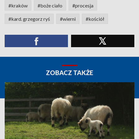
#kraków
#boże ciało
#procesja
#kard. grzegorz ryś
#wierni
#kościół
ZOBACZ TAKŻE