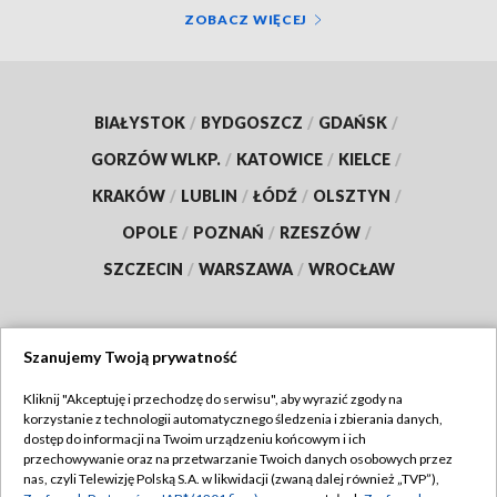
ZOBACZ WIĘCEJ
BIAŁYSTOK
/
BYDGOSZCZ
/
GDAŃSK
/
GORZÓW WLKP.
/
KATOWICE
/
KIELCE
/
KRAKÓW
/
LUBLIN
/
ŁÓDŹ
/
OLSZTYN
/
OPOLE
/
POZNAŃ
/
RZESZÓW
/
SZCZECIN
/
WARSZAWA
/
WROCŁAW
Szanujemy Twoją prywatność
Dołącz do nas:
Kliknij "Akceptuję i przechodzę do serwisu", aby wyrazić zgody na
korzystanie z technologii automatycznego śledzenia i zbierania danych,
TVP
dostęp do informacji na Twoim urządzeniu końcowym i ich
Abonament TVP
przechowywanie oraz na przetwarzanie Twoich danych osobowych przez
Regulamin TVP
nas, czyli Telewizję Polską S.A. w likwidacji (zwaną dalej również „TVP”),
Emisja w TVP