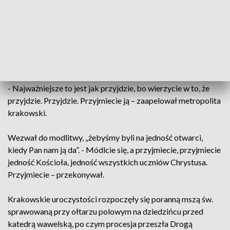
jedność. I chciałbym, żebyśmy stąd się rozeszli, modląc się o
jedność – mówił Ryś.
Jak zaznaczył, sami tej jedności nie osiągniemy, bo nie
umiemy, nie potrafimy. Jedność – zaznaczył hierarcha - musi
przyjść jako dar.
- Najważniejsze to jest jak przyjdzie, bo wierzycie w to, że
przyjdzie. Przyjdzie. Przyjmiecie ją – zaapelował metropolita
krakowski.
Wezwał do modlitwy, „żebyśmy byli na jedność otwarci,
kiedy Pan nam ją da”. - Módlcie się, a przyjmiecie, przyjmiecie
jedność Kościoła, jedność wszystkich uczniów Chrystusa.
Przyjmiecie – przekonywał.
Krakowskie uroczystości rozpoczęły się poranną mszą św.
sprawowaną przy ołtarzu polowym na dziedzińcu przed
katedrą wawelską, po czym procesja przeszła Drogą