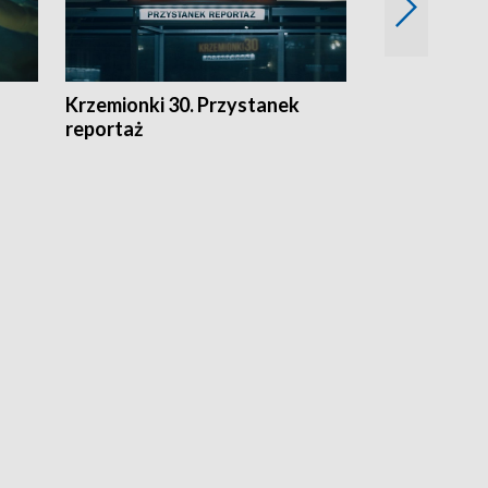
Krzemionki 30. Przystanek
Kraków - jak
reportaż