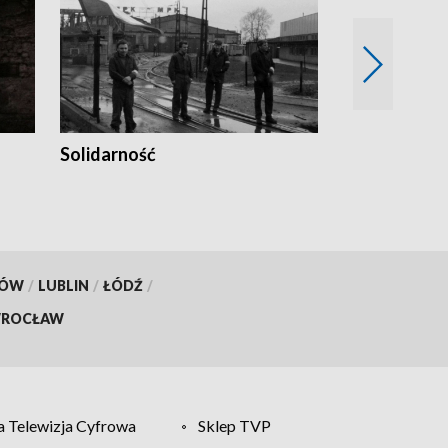
Solidarność
Trudne lata
KÓW
/
LUBLIN
/
ŁÓDŹ
/
ROCŁAW
 Telewizja Cyfrowa
Sklep TVP