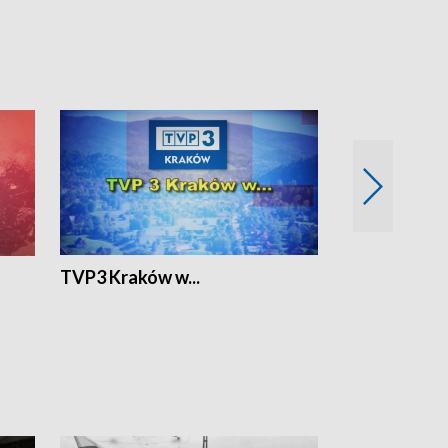
TVP3 Kraków w...
Ślizg