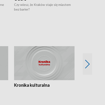
wne
Czy wiesz, że Kraków staje się miastem
Czy wiesz, że Kr
bez barier?
poprawia jakość 
Kronika kulturalna
Kronika Tydz