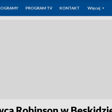
ROGRAMY
PROGRAM TV
KONTAKT
Więcej
owca Robinson w Beskid