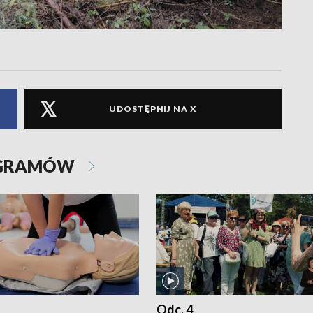
UDOSTĘPNIJ NA X
OGRAMÓW
Odc. 4