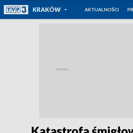
POWRÓT DO
KRAKÓW
AKTUALNOŚCI
P
TVP REGIONY
Katastrofa śmigł